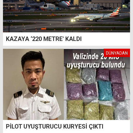
KAZAYA ‘220 METRE' KALDI
DÜNYADAN
PİLOT UYUŞTURUCU KURYESİ ÇIKTI