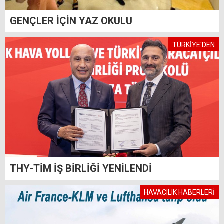
GENÇLER İÇİN YAZ OKULU
TÜRKİYE'DEN
THY-TİM İŞ BİRLİĞİ YENİLENDİ
HAVACILIK HABERLERİ