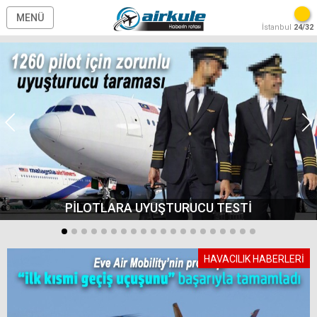
MENÜ
İstanbul
24/32
PİLOTLARA UYUŞTURUCU TESTİ
HAVACILIK HABERLERİ