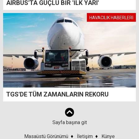
AIRBUS'TA GÜÇLÜ BİR 'İLK YARI'
HAVACILIK HABERLERİ
TGS'DE TÜM ZAMANLARIN REKORU
Sayfa başına git
Masaüstü Görünümü
♦
İletişim
♦
Künye