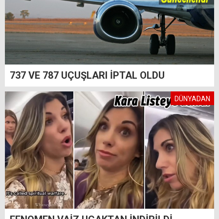
737 VE 787 UÇUŞLARI İPTAL OLDU
DÜNYADAN