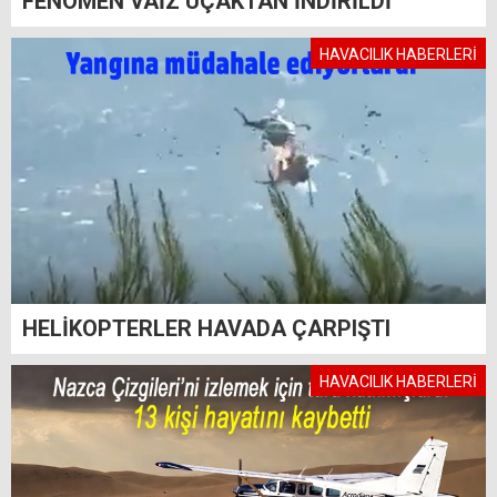
FENOMEN VAİZ UÇAKTAN İNDİRİLDİ
HAVACILIK HABERLERİ
HELİKOPTERLER HAVADA ÇARPIŞTI
HAVACILIK HABERLERİ