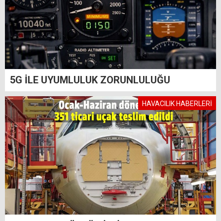
5G İLE UYUMLULUK ZORUNLULUĞU
HAVACILIK HABERLERİ