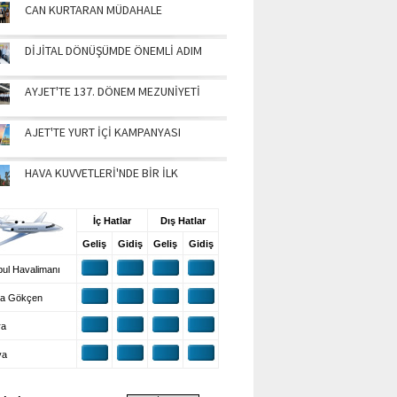
CAN KURTARAN MÜDAHALE
DİJİTAL DÖNÜŞÜMDE ÖNEMLİ ADIM
AYJET'TE 137. DÖNEM MEZUNİYETİ
AJET'TE YURT İÇİ KAMPANYASI
HAVA KUVVETLERİ'NDE BİR İLK
UŞ BİLGİLERİ
İç Hatlar
Dış Hatlar
Geliş
Gidiş
Geliş
Gidiş
ul Havalimanı
a Gökçen
ra
ya
VA DURUMU