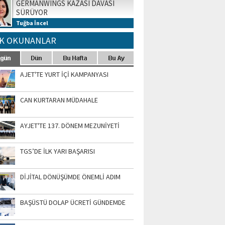
GERMANWINGS KAZASI DAVASI
SÜRÜYOR
Tuğba İncel
K OKUNANLAR
AJET'TE YURT İÇİ KAMPANYASI
CAN KURTARAN MÜDAHALE
AYJET'TE 137. DÖNEM MEZUNİYETİ
TGS’DE İLK YARI BAŞARISI
DİJİTAL DÖNÜŞÜMDE ÖNEMLİ ADIM
BAŞÜSTÜ DOLAP ÜCRETİ GÜNDEMDE