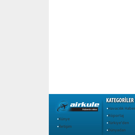
Havacılık Haber
•
Röportaj
•
Künye
•
Türkiye'den
•
İletişim
•
Dünyadan
•