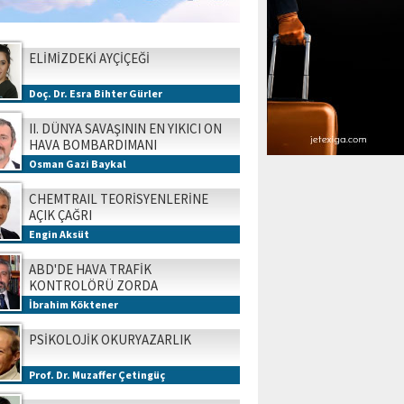
ELİMİZDEKİ AYÇİÇEĞİ
Doç. Dr. Esra Bihter Gürler
II. DÜNYA SAVAŞININ EN YIKICI ON
HAVA BOMBARDIMANI
Osman Gazi Baykal
CHEMTRAIL TEORİSYENLERİNE
AÇIK ÇAĞRI
Engin Aksüt
ABD'DE HAVA TRAFİK
KONTROLÖRÜ ZORDA
İbrahim Köktener
PSİKOLOJİK OKURYAZARLIK
Prof. Dr. Muzaffer Çetingüç