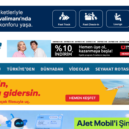
J
TÜRKİYE'DEN
DÜNYADAN
VİDEOLAR
SEYAHAT ROTAS