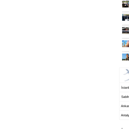
UÇ
İstanb
Sabih
Anka
Antal
HA