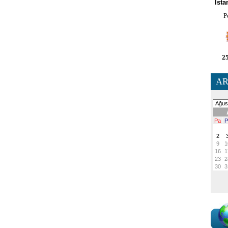
İsta
P
25
AR