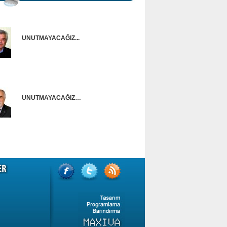
UNUTMAYACAĞIZ...
Onur Güntürkün
UNUTMAYACAĞIZ…
Ünal Başusta