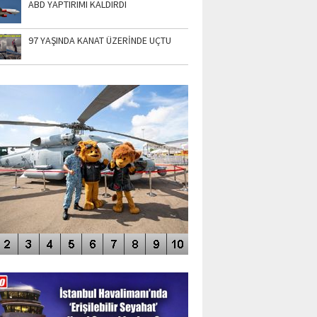
ABD YAPTIRIMI KALDIRDI
97 YAŞINDA KANAT ÜZERİNDE UÇTU
TO GALERİ
APUR AIRSHOW-2020
DEO GALERİ
LERİN AŞILDIĞI HAVALİMANI