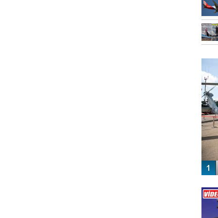
FO
SİNG
Vİ
ENGEL