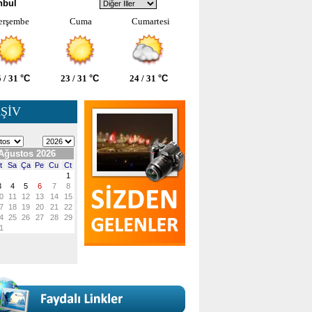
nbul
erşembe
Cuma
Cumartesi
 / 31
°C
23 / 31
°C
24 / 31
°C
ŞİV