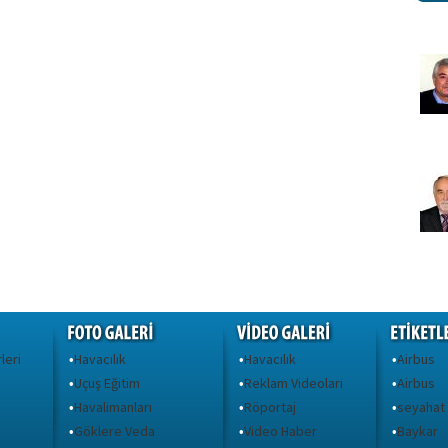
leri
Havacılık
Havacılık
Airbus
•
•
•
Uçuş Eğitim
Reklam Videoları
Airbus
•
•
•
Havalimanları
Röportaj
seyahat
•
•
•
Göklere Veda
Video Haber
Baykar
•
•
•