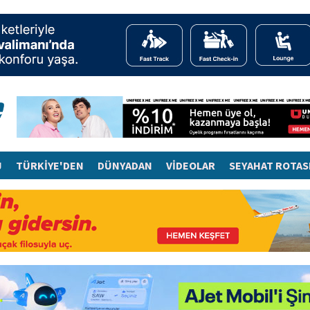
J
TÜRKİYE'DEN
DÜNYADAN
VİDEOLAR
SEYAHAT ROTAS