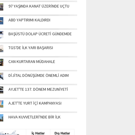
97 YAŞINDA KANAT ÜZERİNDE UÇTU
ABD YAPTIRIMI KALDIRDI
BAŞÜSTÜ DOLAP ÜCRETİ GÜNDEMDE
TGS'DE İLK YARI BAŞARISI
CAN KURTARAN MÜDAHALE
DİJİTAL DÖNÜŞÜMDE ÖNEMLİ ADIM
AYJET'TE 137. DÖNEM MEZUNİYETİ
AJET'TE YURT İÇİ KAMPANYASI
HAVA KUVVETLERİ'NDE BİR İLK
UŞ BİLGİLERİ
İç Hatlar
Dış Hatlar