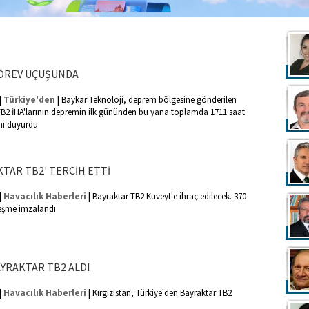
 GÖREV UÇUŞUNDA
|
|
Türkiye'den
Baykar Teknoloji, deprem bölgesine gönderilen
TB2 İHA'larının depremin ilk gününden bu yana toplamda 1711 saat
ini duyurdu
KTAR TB2' TERCİH ETTİ
|
|
Havacılık Haberleri
Bayraktar TB2 Kuveyt'e ihraç edilecek. 370
leşme imzalandı
AYRAKTAR TB2 ALDI
|
|
Havacılık Haberleri
Kırgızistan, Türkiye'den Bayraktar TB2