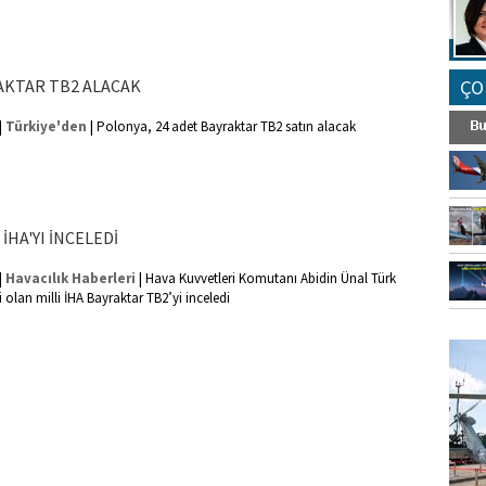
AKTAR TB2 ALACAK
ÇO
|
|
Türkiye'den
Polonya, 24 adet Bayraktar TB2 satın alacak
İHA'YI İNCELEDİ
|
|
Havacılık Haberleri
Hava Kuvvetleri Komutanı Abidin Ünal Türk
 olan milli İHA Bayraktar TB2’yi inceledi
FO
SİNG