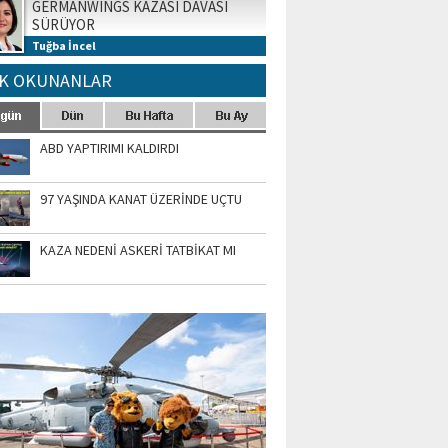
GERMANWINGS KAZASI DAVASI
SÜRÜYOR
Tuğba İncel
K OKUNANLAR
ABD YAPTIRIMI KALDIRDI
97 YAŞINDA KANAT ÜZERİNDE UÇTU
KAZA NEDENİ ASKERİ TATBİKAT MI
TO GALERİ
APUR AIRSHOW-2020