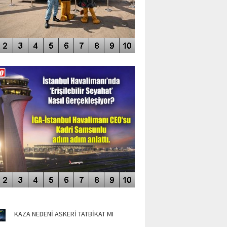
DEO GALERİ
LERİN AŞILDIĞI HAVALİMANI
NÜN MANŞETLERİ
KAZA NEDENİ ASKERİ TATBİKAT MI