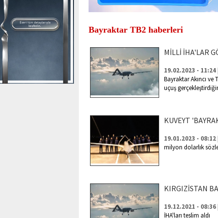
Bayraktar TB2 haberleri
MİLLİ İHA'LAR
19.02.2023 - 11:24
Bayraktar Akıncı ve 
uçuş gerçekleştirdiğ
KUVEYT 'BAYRA
19.01.2023 - 08:12
milyon dolarlık söz
KIRGIZİSTAN B
19.12.2021 - 08:36
İHA'ları teslim aldı