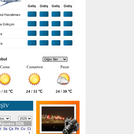
Geliş
Gidiş
Geliş
Gidiş
ul Havalimanı
a Gökçen
ra
ya
VA DURUMU
nbul
Cuma
Cumartesi
Pazar
 / 31
°C
24 / 31
°C
24 / 30
°C
ŞİV