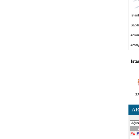
İstanb
Sabih
Anka
Antal
HA
İsta
23
AR