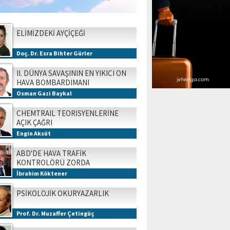
ELİMİZDEKİ AYÇİÇEĞİ
Doç. Dr. Esra Bihter Gürler
II. DÜNYA SAVAŞININ EN YIKICI ON
HAVA BOMBARDIMANI
Osman Gazi Baykal
CHEMTRAIL TEORİSYENLERİNE
AÇIK ÇAĞRI
Engin Aksüt
ABD'DE HAVA TRAFİK
KONTROLÖRÜ ZORDA
İbrahim Köktener
PSİKOLOJİK OKURYAZARLIK
Prof. Dr. Muzaffer Çetingüç