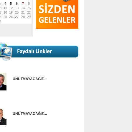
UNUTMAYACAĞIZ...
Onur Güntürkün
UNUTMAYACAĞIZ…
Ünal Başusta