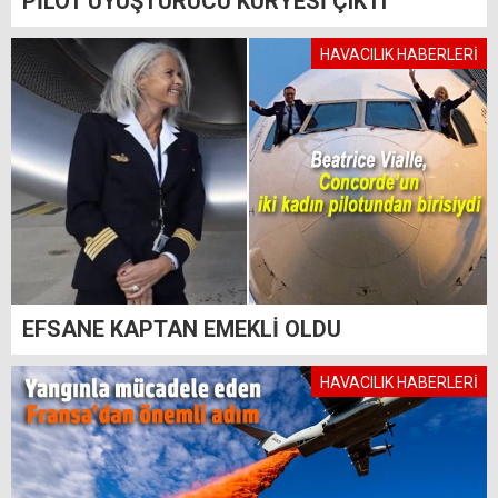
PİLOT UYUŞTURUCU KURYESİ ÇIKTI
HAVACILIK HABERLERİ
EFSANE KAPTAN EMEKLİ OLDU
HAVACILIK HABERLERİ