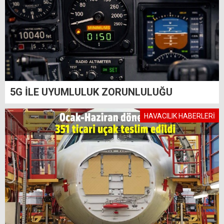
5G İLE UYUMLULUK ZORUNLULUĞU
HAVACILIK HABERLERİ