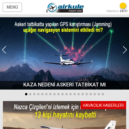
MENÜ
İstanbul
24/31
KAZA NEDENİ ASKERİ TATBİKAT MI
HAVACILIK HABERLERİ