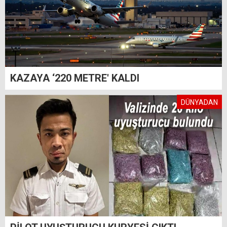
KAZAYA ‘220 METRE' KALDI
DÜNYADAN