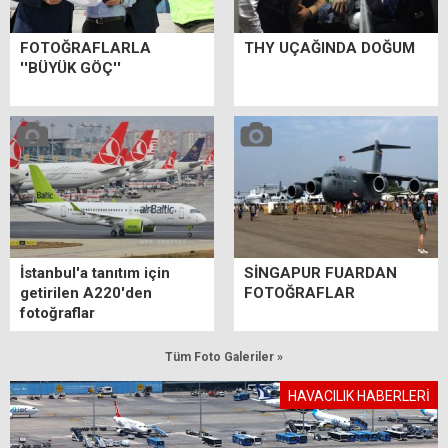
FOTOĞRAFLARLA
THY UÇAĞINDA DOĞUM
''BÜYÜK GÖÇ''
İstanbul'a tanıtım için
SİNGAPUR FUARDAN
getirilen A220'den
FOTOĞRAFLAR
fotoğraflar
Tüm Foto Galeriler »
HAVACILIK HABERLERİ