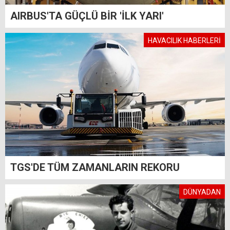
AIRBUS'TA GÜÇLÜ BİR 'İLK YARI'
HAVACILIK HABERLERİ
TGS'DE TÜM ZAMANLARIN REKORU
DÜNYADAN