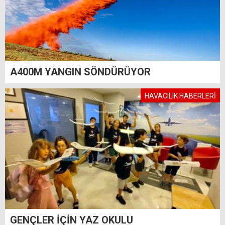
A400M YANGIN SÖNDÜRÜYOR
HAVACILIK HABERLERİ
GENÇLER İÇİN YAZ OKULU