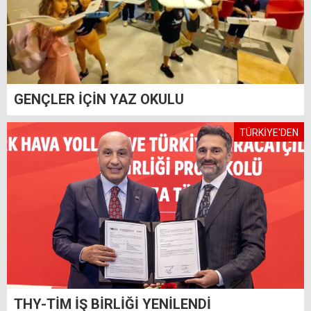
GENÇLER İÇİN YAZ OKULU
TÜRKİYE'DEN
THY-TİM İŞ BİRLİĞİ YENİLENDİ