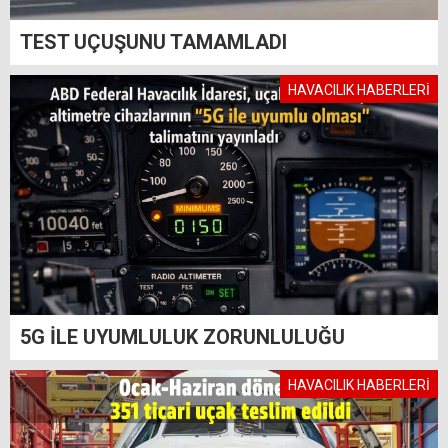
TEST UÇUŞUNU TAMAMLADI
HAVACILIK HABERLERİ
5G İLE UYUMLULUK ZORUNLULUĞU
HAVACILIK HABERLERİ