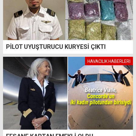
PİLOT UYUŞTURUCU KURYESİ ÇIKTI
HAVACILIK HABERLERİ