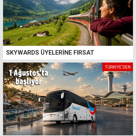
SKYWARDS ÜYELERİNE FIRSAT
TÜRKİYE'DEN