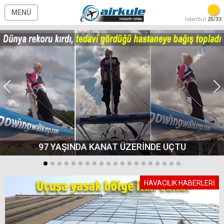
MENÜ
İstanbul
25/33
97 YAŞINDA KANAT ÜZERİNDE UÇTU
HAVACILIK HABERLERİ