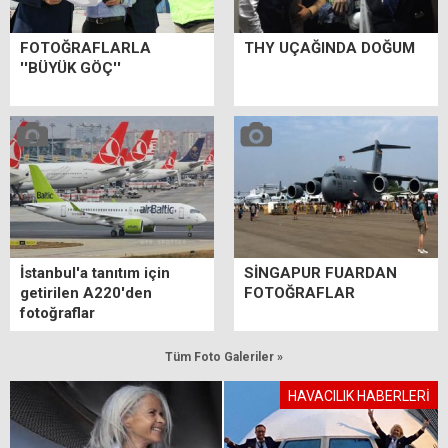
FOTOĞRAFLARLA
THY UÇAĞINDA DOĞUM
''BÜYÜK GÖÇ''
İstanbul'a tanıtım için
SİNGAPUR FUARDAN
getirilen A220'den
FOTOĞRAFLAR
fotoğraflar
Tüm Foto Galeriler »
HAVACILIK HABERLERİ