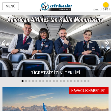
MENÜ
İstanbul
24/31
‘ÜCRETSİZ İZİN’ TEKLİFİ
HAVACILIK HABERLERİ