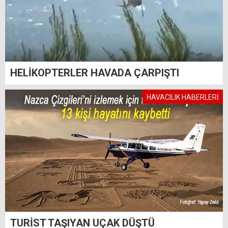
HELİKOPTERLER HAVADA ÇARPIŞTI
HAVACILIK HABERLERİ
TURİST TAŞIYAN UÇAK DÜŞTÜ