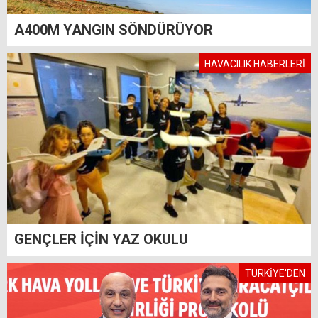
A400M YANGIN SÖNDÜRÜYOR
HAVACILIK HABERLERİ
GENÇLER İÇİN YAZ OKULU
TÜRKİYE'DEN