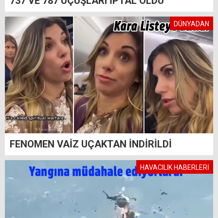
737 VE 787 UÇUŞLARI İPTAL OLDU
DÜNYADAN
FENOMEN VAİZ UÇAKTAN İNDİRİLDİ
HAVACILIK HABERLERİ