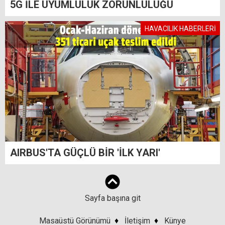
5G İLE UYUMLULUK ZORUNLULUĞU
HAVACILIK HABERLERİ
AIRBUS'TA GÜÇLÜ BİR 'İLK YARI'
Sayfa başına git
Masaüstü Görünümü
♦
İletişim
♦
Künye