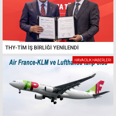
THY-TİM İŞ BİRLİĞİ YENİLENDİ
HAVACILIK HABERLERİ