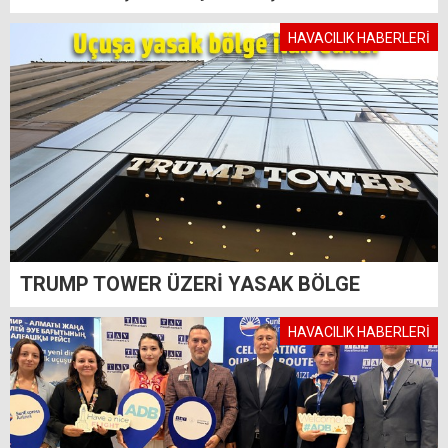
HAVACILIK HABERLERİ
TRUMP TOWER ÜZERİ YASAK BÖLGE
HAVACILIK HABERLERİ