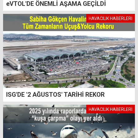
eVTOL'DE ÖNEMLİ AŞAMA GEÇİLDİ
HAVACILIK HABERLERİ
ISG'DE '2 AĞUSTOS' TARİHİ REKOR
HAVACILIK HABERLERİ