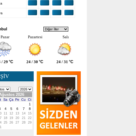
ra
ya
VA DURUMU
nbul
Pazar
Pazartesi
Salı
 / 29
°C
24 / 30
°C
24 / 31
°C
ŞİV