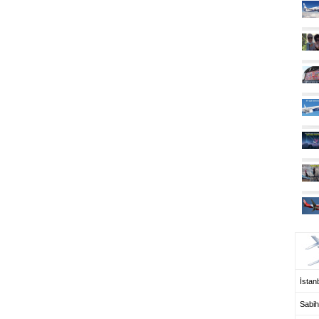
UÇ
İstanb
Sabih