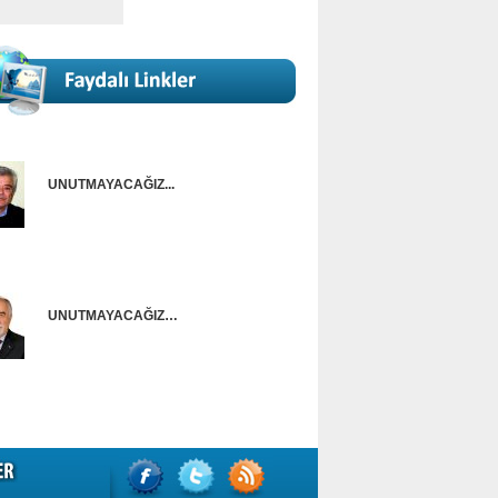
UNUTMAYACAĞIZ...
Onur Güntürkün
UNUTMAYACAĞIZ…
Ünal Başusta