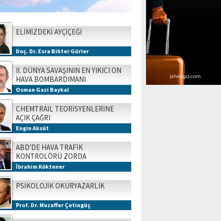
ELİMİZDEKİ AYÇİÇEĞİ
Doç. Dr. Esra Bihter Gürler
II. DÜNYA SAVAŞININ EN YIKICI ON
HAVA BOMBARDIMANI
Osman Gazi Baykal
CHEMTRAIL TEORİSYENLERİNE
AÇIK ÇAĞRI
Engin Aksüt
ABD'DE HAVA TRAFİK
KONTROLÖRÜ ZORDA
İbrahim Köktener
PSİKOLOJİK OKURYAZARLIK
Prof. Dr. Muzaffer Çetingüç