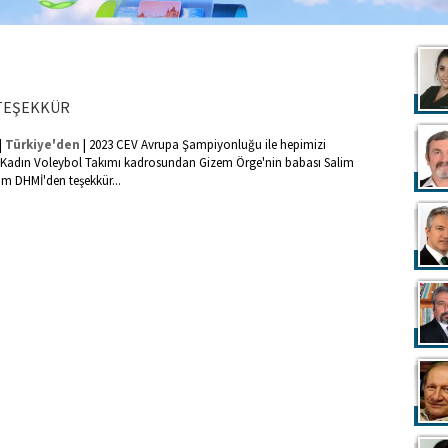
 TEŞEKKÜR
|
|
Türkiye'den
2023 CEV Avrupa Şampiyonluğu ile hepimizi
li Kadın Voleybol Takımı kadrosundan Gizem Örge'nin babası Salim
um DHMİ'den teşekkür...