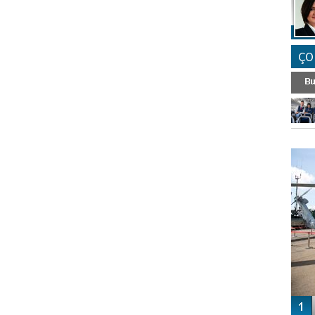
ÇO
FO
SİNG