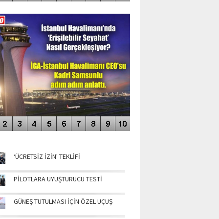
DEO GALERİ
LERİN AŞILDIĞI HAVALİMANI
NÜN MANŞETLERİ
‘ÜCRETSİZ İZİN' TEKLİFİ
PİLOTLARA UYUŞTURUCU TESTİ
GÜNEŞ TUTULMASI İÇİN ÖZEL UÇUŞ