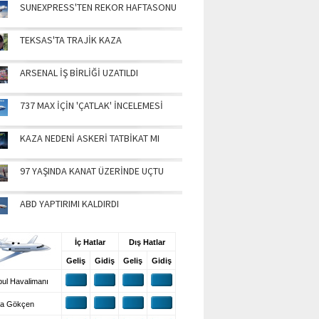
SUNEXPRESS'TEN REKOR HAFTASONU
TEKSAS'TA TRAJİK KAZA
ARSENAL İŞ BİRLİĞİ UZATILDI
737 MAX İÇİN 'ÇATLAK' İNCELEMESİ
KAZA NEDENİ ASKERİ TATBİKAT MI
97 YAŞINDA KANAT ÜZERİNDE UÇTU
ABD YAPTIRIMI KALDIRDI
UŞ BİLGİLERİ
İç Hatlar
Dış Hatlar
Geliş
Gidiş
Geliş
Gidiş
ul Havalimanı
a Gökçen