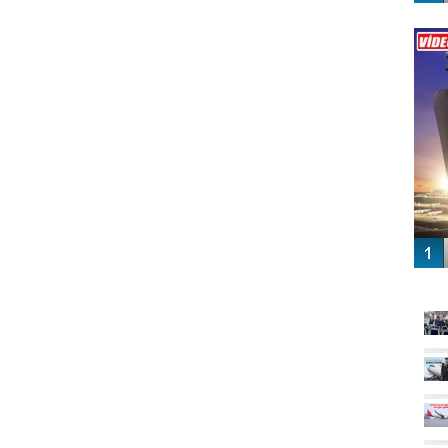
Vİ
ENGEL
GÜ