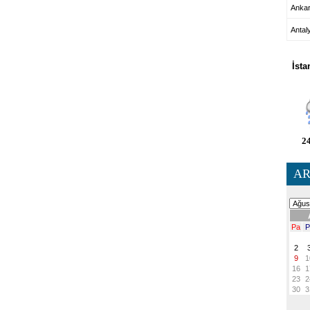
Anka
Antal
HA
İsta
24
AR