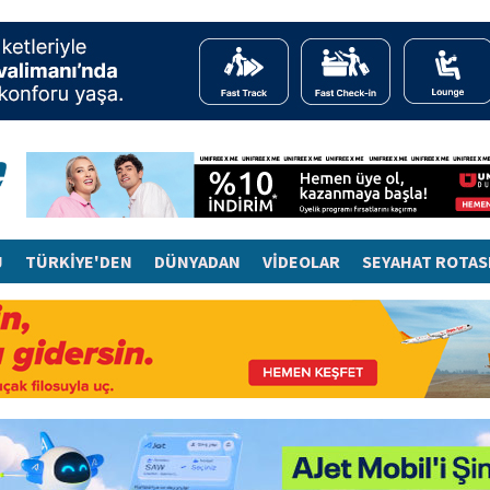
J
TÜRKİYE'DEN
DÜNYADAN
VİDEOLAR
SEYAHAT ROTAS