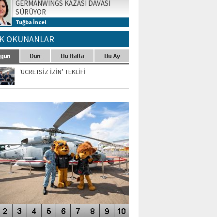
GERMANWINGS KAZASI DAVASI
SÜRÜYOR
Tuğba İncel
K OKUNANLAR
‘ÜCRETSİZ İZİN’ TEKLİFİ
TO GALERİ
APUR AIRSHOW-2020