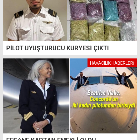
PİLOT UYUŞTURUCU KURYESİ ÇIKTI
HAVACILIK HABERLERİ