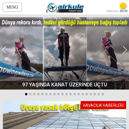
MENÜ
İstanbul
25/33
97 YAŞINDA KANAT ÜZERİNDE UÇTU
HAVACILIK HABERLERİ