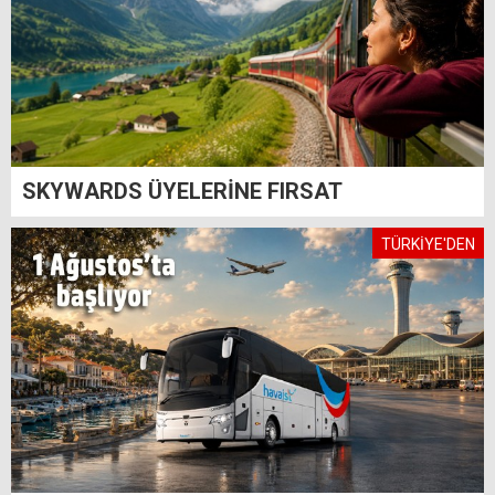
SKYWARDS ÜYELERİNE FIRSAT
TÜRKİYE'DEN