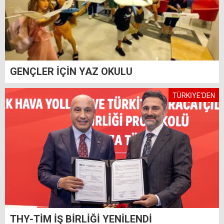
GENÇLER İÇİN YAZ OKULU
TÜRKİYE'DEN
THY-TİM İŞ BİRLİĞİ YENİLENDİ