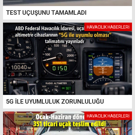
TEST UÇUŞUNU TAMAMLADI
HAVACILIK HABERLERİ
5G İLE UYUMLULUK ZORUNLULUĞU
HAVACILIK HABERLERİ