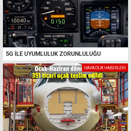
5G İLE UYUMLULUK ZORUNLULUĞU
HAVACILIK HABERLERİ