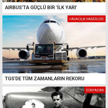
AIRBUS'TA GÜÇLÜ BİR 'İLK YARI'
HAVACILIK HABERLERİ
TGS'DE TÜM ZAMANLARIN REKORU
DÜNYADAN