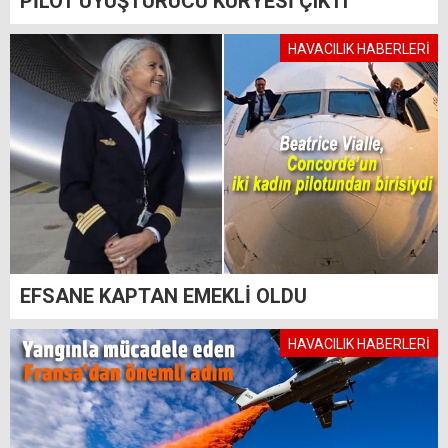
PİLOT UYUŞTURUCU KURYESİ ÇIKTI
HAVACILIK HABERLERİ
EFSANE KAPTAN EMEKLİ OLDU
HAVACILIK HABERLERİ