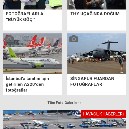
FOTOĞRAFLARLA
THY UÇAĞINDA DOĞUM
''BÜYÜK GÖÇ''
İstanbul'a tanıtım için
SİNGAPUR FUARDAN
getirilen A220'den
FOTOĞRAFLAR
fotoğraflar
Tüm Foto Galeriler »
HAVACILIK HABERLERİ