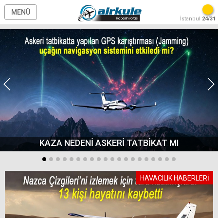
MENÜ
İstanbul
24/31
KAZA NEDENİ ASKERİ TATBİKAT MI
HAVACILIK HABERLERİ