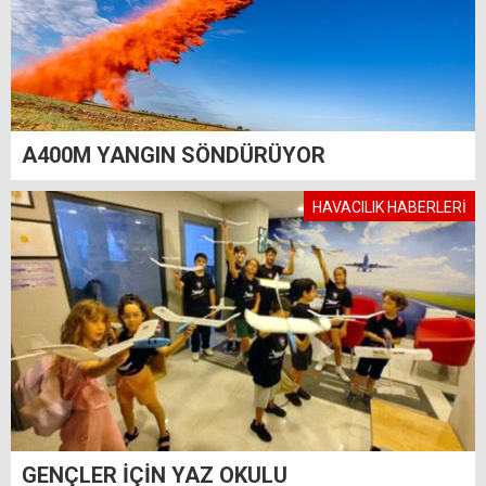
A400M YANGIN SÖNDÜRÜYOR
HAVACILIK HABERLERİ
GENÇLER İÇİN YAZ OKULU