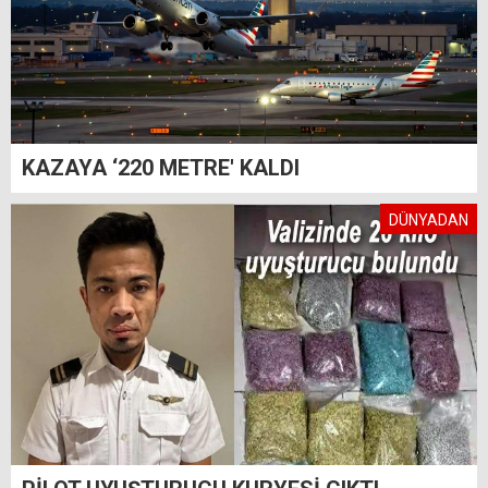
KAZAYA ‘220 METRE' KALDI
DÜNYADAN