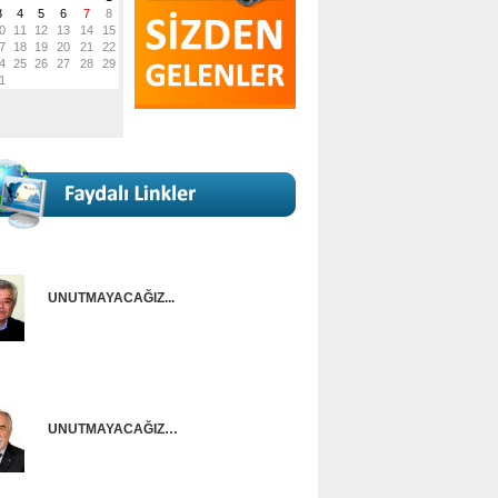
UNUTMAYACAĞIZ...
Onur Güntürkün
UNUTMAYACAĞIZ…
Ünal Başusta