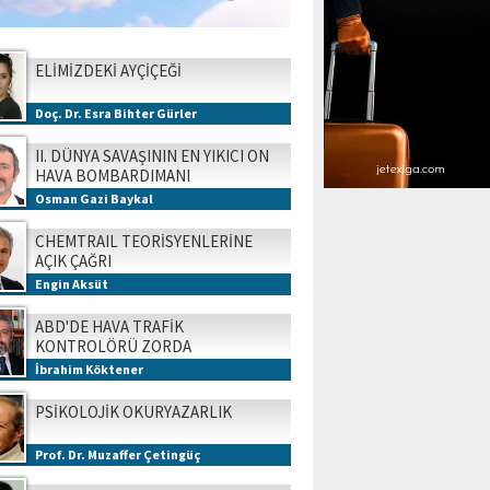
ELİMİZDEKİ AYÇİÇEĞİ
Doç. Dr. Esra Bihter Gürler
II. DÜNYA SAVAŞININ EN YIKICI ON
HAVA BOMBARDIMANI
Osman Gazi Baykal
CHEMTRAIL TEORİSYENLERİNE
AÇIK ÇAĞRI
Engin Aksüt
ABD'DE HAVA TRAFİK
KONTROLÖRÜ ZORDA
İbrahim Köktener
PSİKOLOJİK OKURYAZARLIK
Prof. Dr. Muzaffer Çetingüç