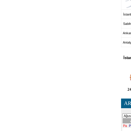
İstanb
Sabih
Anka
Antal
HA
İsta
24
AR