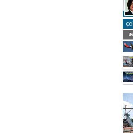
ÇO
FO
SİNG