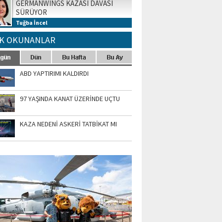
GERMANWINGS KAZASI DAVASI
SÜRÜYOR
Tuğba İncel
K OKUNANLAR
ABD YAPTIRIMI KALDIRDI
97 YAŞINDA KANAT ÜZERİNDE UÇTU
KAZA NEDENİ ASKERİ TATBİKAT MI
TO GALERİ
APUR AIRSHOW-2020