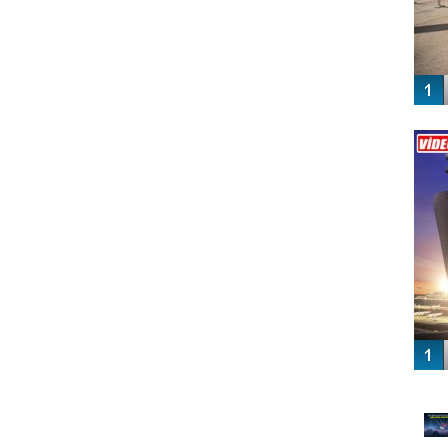
Vİ
ENGEL
GÜ