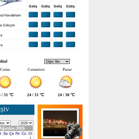
Geliş
Gidiş
Geliş
Gidiş
ul Havalimanı
a Gökçen
ra
ya
VA DURUMU
nbul
Cuma
Cumartesi
Pazar
 / 31
°C
24 / 31
°C
24 / 30
°C
ŞİV