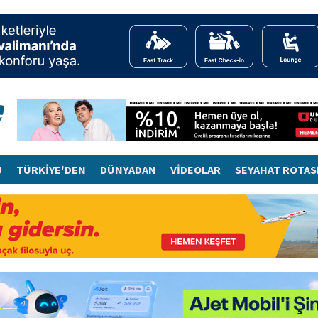
J
TÜRKİYE'DEN
DÜNYADAN
VİDEOLAR
SEYAHAT ROTAS