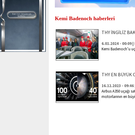
Kemi Badenoch haberleri
THY İNGİLİZ BA
|
6.01.2024 - 00:09
Kemi Badenoch’u uça
THY EN BÜYÜK
16.12.2023 - 09:46
Airbus A350 uçağı sat
motorlarının en büy