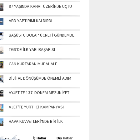
97 YAŞINDA KANAT ÜZERİNDE UÇTU
ABD YAPTIRIMI KALDIRDI
BAŞÜSTÜ DOLAP ÜCRETİ GÜNDEMDE
TGS'DE İLK YARI BAŞARISI
CAN KURTARAN MÜDAHALE
DİJİTAL DÖNÜŞÜMDE ÖNEMLİ ADIM
AYJET'TE 137. DÖNEM MEZUNİYETİ
AJET'TE YURT İÇİ KAMPANYASI
HAVA KUVVETLERİ'NDE BİR İLK
UŞ BİLGİLERİ
İç Hatlar
Dış Hatlar