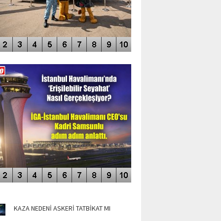
DEO GALERİ
LERİN AŞILDIĞI HAVALİMANI
NÜN MANŞETLERİ
KAZA NEDENİ ASKERİ TATBİKAT MI