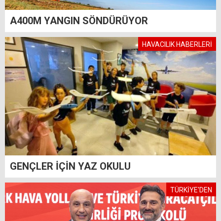
A400M YANGIN SÖNDÜRÜYOR
HAVACILIK HABERLERİ
GENÇLER İÇİN YAZ OKULU
TÜRKİYE'DEN