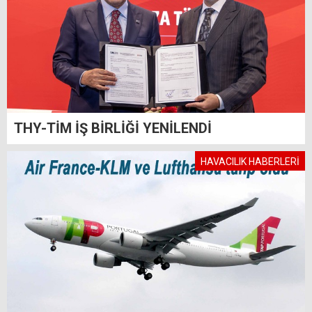
THY-TİM İŞ BİRLİĞİ YENİLENDİ
HAVACILIK HABERLERİ