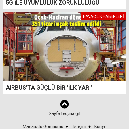
5G İLE UYUMLULUK ZORUNLULUĞU
HAVACILIK HABERLERİ
AIRBUS'TA GÜÇLÜ BİR 'İLK YARI'
Sayfa başına git
Masaüstü Görünümü
♦
İletişim
♦
Künye