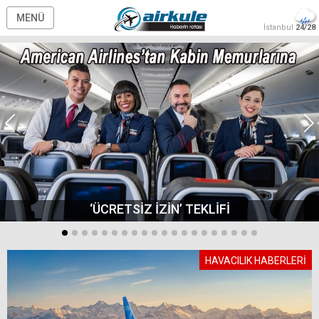
MENÜ
İstanbul
24/28
‘ÜCRETSİZ İZİN’ TEKLİFİ
HAVACILIK HABERLERİ