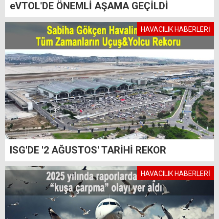
eVTOL'DE ÖNEMLİ AŞAMA GEÇİLDİ
HAVACILIK HABERLERİ
ISG'DE '2 AĞUSTOS' TARİHİ REKOR
HAVACILIK HABERLERİ