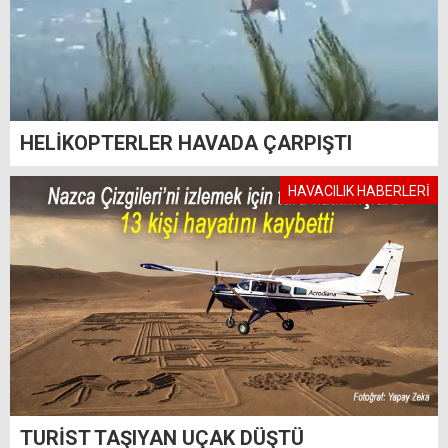
HELİKOPTERLER HAVADA ÇARPIŞTI
HAVACILIK HABERLERİ
TURİST TAŞIYAN UÇAK DÜŞTÜ