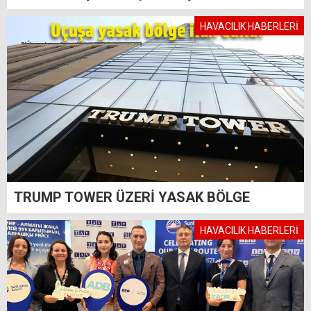
HAVACILIK HABERLERİ
TRUMP TOWER ÜZERİ YASAK BÖLGE
HAVACILIK HABERLERİ