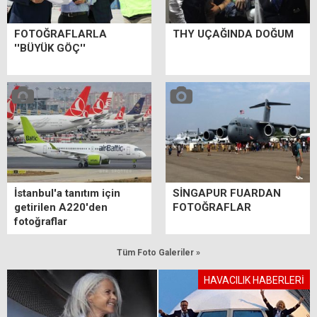
FOTOĞRAFLARLA
THY UÇAĞINDA DOĞUM
''BÜYÜK GÖÇ''
İstanbul'a tanıtım için
SİNGAPUR FUARDAN
getirilen A220'den
FOTOĞRAFLAR
fotoğraflar
Tüm Foto Galeriler »
HAVACILIK HABERLERİ