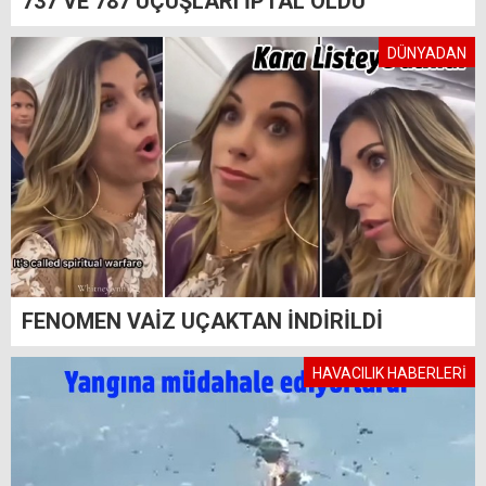
737 VE 787 UÇUŞLARI İPTAL OLDU
DÜNYADAN
FENOMEN VAİZ UÇAKTAN İNDİRİLDİ
HAVACILIK HABERLERİ