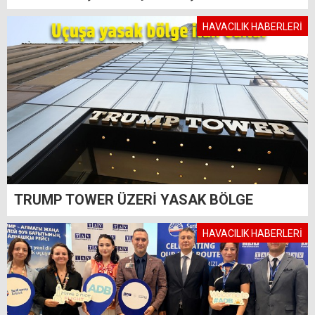
HAVACILIK HABERLERİ
TRUMP TOWER ÜZERİ YASAK BÖLGE
HAVACILIK HABERLERİ