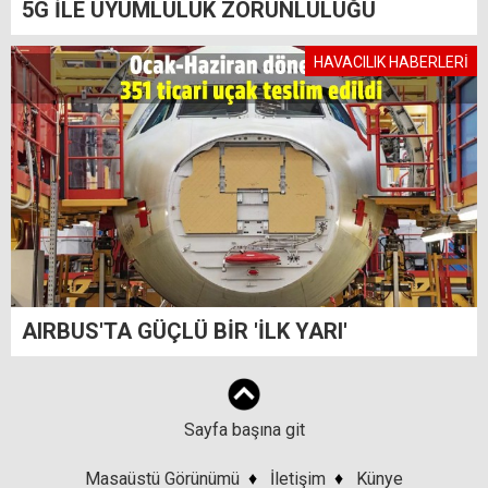
5G İLE UYUMLULUK ZORUNLULUĞU
HAVACILIK HABERLERİ
AIRBUS'TA GÜÇLÜ BİR 'İLK YARI'
Sayfa başına git
Masaüstü Görünümü
♦
İletişim
♦
Künye