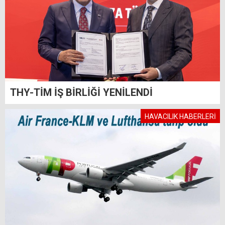
THY-TİM İŞ BİRLİĞİ YENİLENDİ
HAVACILIK HABERLERİ