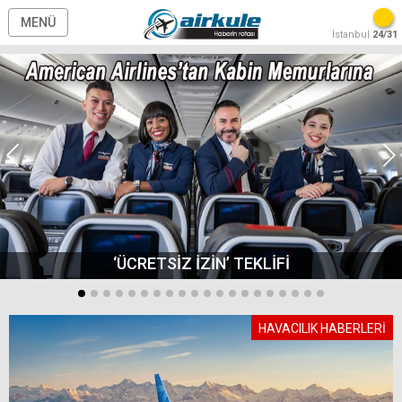
MENÜ
İstanbul
24/31
‘ÜCRETSİZ İZİN’ TEKLİFİ
HAVACILIK HABERLERİ