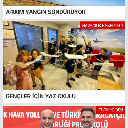
A400M YANGIN SÖNDÜRÜYOR
HAVACILIK HABERLERİ
GENÇLER İÇİN YAZ OKULU
TÜRKİYE'DEN