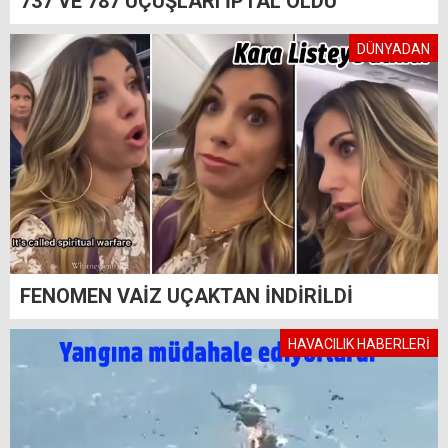
737 VE 787 UÇUŞLARI İPTAL OLDU
DÜNYADAN
FENOMEN VAİZ UÇAKTAN İNDİRİLDİ
HAVACILIK HABERLERİ