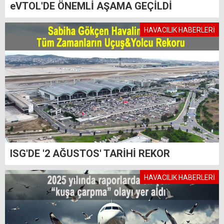
eVTOL'DE ÖNEMLİ AŞAMA GEÇİLDİ
HAVACILIK HABERLERİ
ISG'DE '2 AĞUSTOS' TARİHİ REKOR
HAVACILIK HABERLERİ