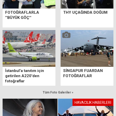
FOTOĞRAFLARLA
THY UÇAĞINDA DOĞUM
''BÜYÜK GÖÇ''
İstanbul'a tanıtım için
SİNGAPUR FUARDAN
getirilen A220'den
FOTOĞRAFLAR
fotoğraflar
Tüm Foto Galeriler »
HAVACILIK HABERLERİ