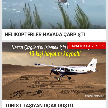
HELİKOPTERLER HAVADA ÇARPIŞTI
HAVACILIK HABERLERİ
TURİST TAŞIYAN UÇAK DÜŞTÜ