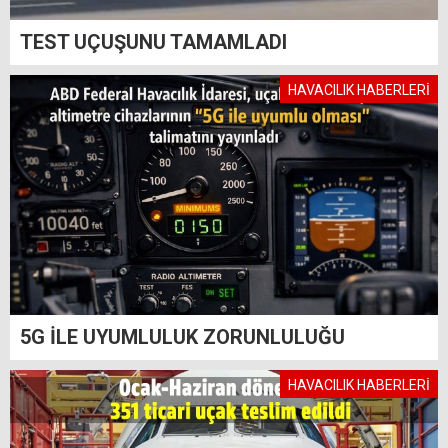
TEST UÇUŞUNU TAMAMLADI
HAVACILIK HABERLERİ
5G İLE UYUMLULUK ZORUNLULUĞU
HAVACILIK HABERLERİ