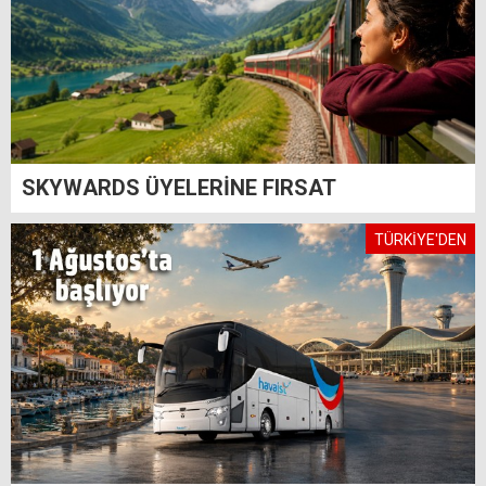
SKYWARDS ÜYELERİNE FIRSAT
TÜRKİYE'DEN