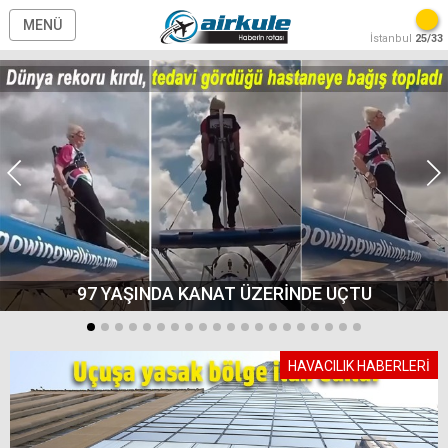
MENÜ
İstanbul
25/33
97 YAŞINDA KANAT ÜZERİNDE UÇTU
HAVACILIK HABERLERİ