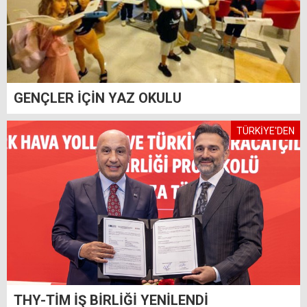
GENÇLER İÇİN YAZ OKULU
TÜRKİYE'DEN
THY-TİM İŞ BİRLİĞİ YENİLENDİ