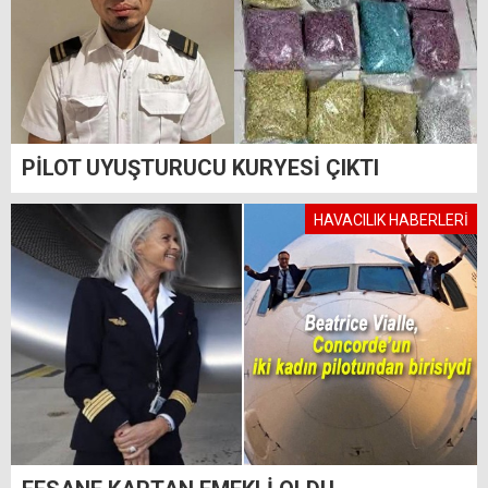
PİLOT UYUŞTURUCU KURYESİ ÇIKTI
HAVACILIK HABERLERİ