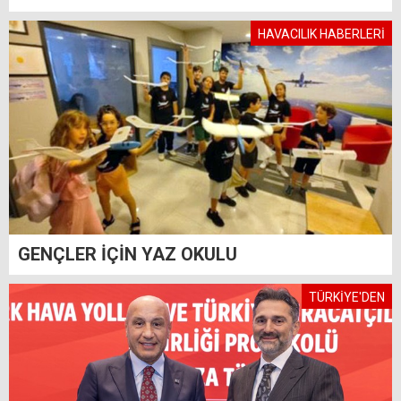
HAVACILIK HABERLERİ
GENÇLER İÇİN YAZ OKULU
TÜRKİYE'DEN