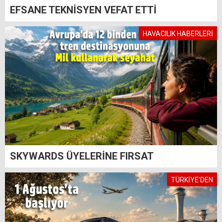
EFSANE TEKNİSYEN VEFAT ETTİ
HAVACILIK HABERLERİ
SKYWARDS ÜYELERİNE FIRSAT
TÜRKİYE'DEN