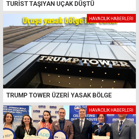
TURİST TAŞIYAN UÇAK DÜŞTÜ
HAVACILIK HABERLERİ
TRUMP TOWER ÜZERİ YASAK BÖLGE
HAVACILIK HABERLERİ