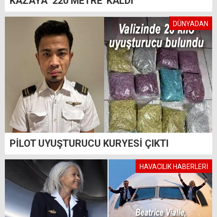
KAZAYA ‘220 METRE' KALDI
DÜNYADAN
PİLOT UYUŞTURUCU KURYESİ ÇIKTI
HAVACILIK HABERLERİ