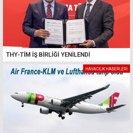
THY-TİM İŞ BİRLİĞİ YENİLENDİ
HAVACILIK HABERLERİ