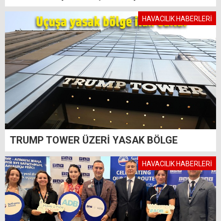
HAVACILIK HABERLERİ
TRUMP TOWER ÜZERİ YASAK BÖLGE
HAVACILIK HABERLERİ