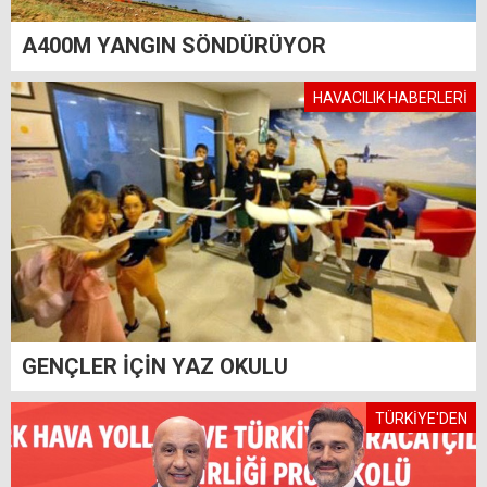
A400M YANGIN SÖNDÜRÜYOR
HAVACILIK HABERLERİ
GENÇLER İÇİN YAZ OKULU
TÜRKİYE'DEN