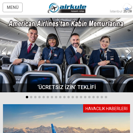
MENÜ
İstanbul
25/28
‘ÜCRETSİZ İZİN’ TEKLİFİ
HAVACILIK HABERLERİ