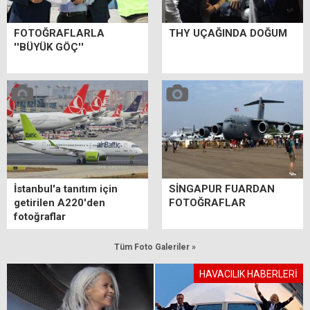
FOTOĞRAFLARLA
THY UÇAĞINDA DOĞUM
''BÜYÜK GÖÇ''
İstanbul'a tanıtım için
SİNGAPUR FUARDAN
getirilen A220'den
FOTOĞRAFLAR
fotoğraflar
Tüm Foto Galeriler »
HAVACILIK HABERLERİ