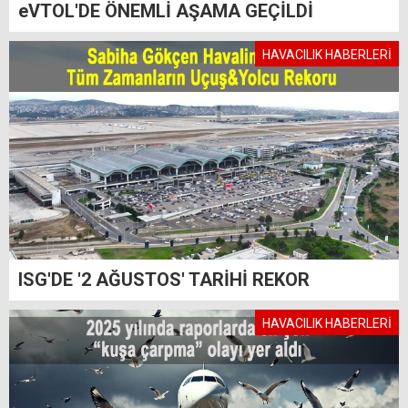
eVTOL'DE ÖNEMLİ AŞAMA GEÇİLDİ
HAVACILIK HABERLERİ
ISG'DE '2 AĞUSTOS' TARİHİ REKOR
HAVACILIK HABERLERİ