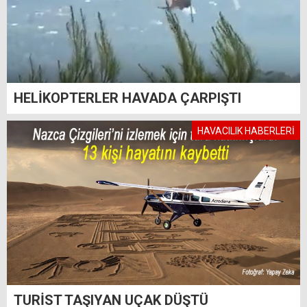
HELİKOPTERLER HAVADA ÇARPIŞTI
HAVACILIK HABERLERİ
TURİST TAŞIYAN UÇAK DÜŞTÜ