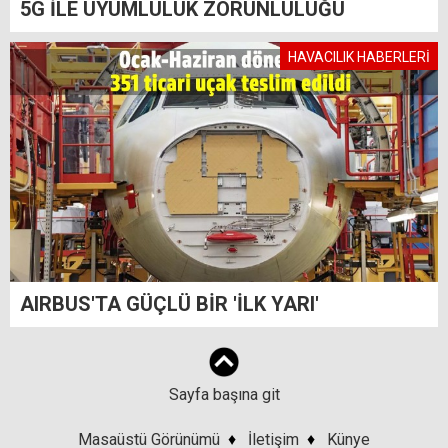
5G İLE UYUMLULUK ZORUNLULUĞU
HAVACILIK HABERLERİ
AIRBUS'TA GÜÇLÜ BİR 'İLK YARI'
Sayfa başına git
Masaüstü Görünümü
♦
İletişim
♦
Künye