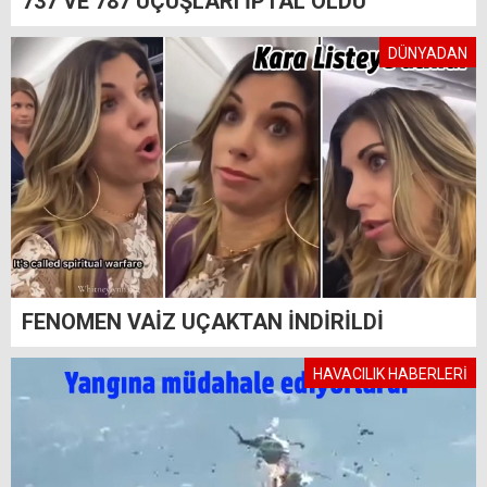
737 VE 787 UÇUŞLARI İPTAL OLDU
DÜNYADAN
FENOMEN VAİZ UÇAKTAN İNDİRİLDİ
HAVACILIK HABERLERİ