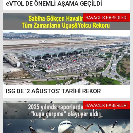
eVTOL'DE ÖNEMLİ AŞAMA GEÇİLDİ
HAVACILIK HABERLERİ
ISG'DE '2 AĞUSTOS' TARİHİ REKOR
HAVACILIK HABERLERİ