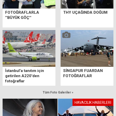
FOTOĞRAFLARLA
THY UÇAĞINDA DOĞUM
''BÜYÜK GÖÇ''
İstanbul'a tanıtım için
SİNGAPUR FUARDAN
getirilen A220'den
FOTOĞRAFLAR
fotoğraflar
Tüm Foto Galeriler »
HAVACILIK HABERLERİ