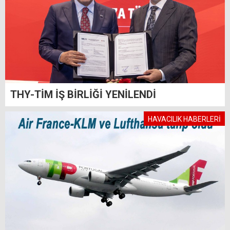
THY-TİM İŞ BİRLİĞİ YENİLENDİ
HAVACILIK HABERLERİ