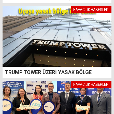
HAVACILIK HABERLERİ
TRUMP TOWER ÜZERİ YASAK BÖLGE
HAVACILIK HABERLERİ