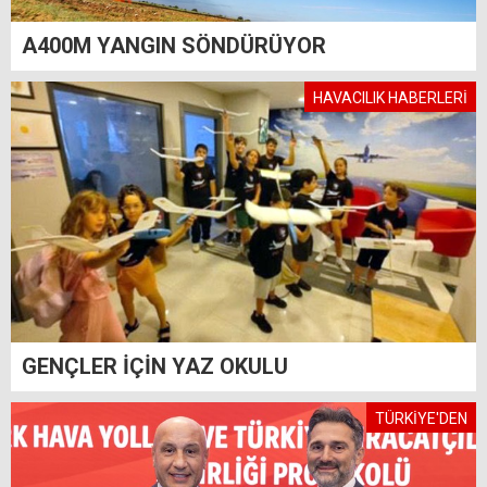
A400M YANGIN SÖNDÜRÜYOR
HAVACILIK HABERLERİ
GENÇLER İÇİN YAZ OKULU
TÜRKİYE'DEN