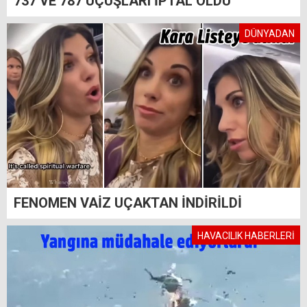
737 VE 787 UÇUŞLARI İPTAL OLDU
DÜNYADAN
FENOMEN VAİZ UÇAKTAN İNDİRİLDİ
HAVACILIK HABERLERİ