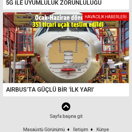
5G İLE UYUMLULUK ZORUNLULUĞU
HAVACILIK HABERLERİ
AIRBUS'TA GÜÇLÜ BİR 'İLK YARI'
Sayfa başına git
Masaüstü Görünümü
♦
İletişim
♦
Künye