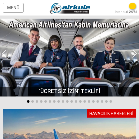
MENÜ
İstanbul
24/31
‘ÜCRETSİZ İZİN’ TEKLİFİ
HAVACILIK HABERLERİ