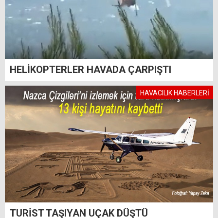
HELİKOPTERLER HAVADA ÇARPIŞTI
HAVACILIK HABERLERİ
TURİST TAŞIYAN UÇAK DÜŞTÜ