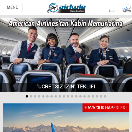
MENÜ
İstanbul
24/29
‘ÜCRETSİZ İZİN’ TEKLİFİ
HAVACILIK HABERLERİ