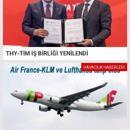
THY-TİM İŞ BİRLİĞİ YENİLENDİ
HAVACILIK HABERLERİ