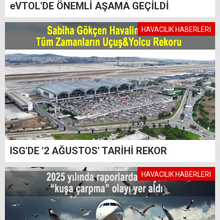
eVTOL'DE ÖNEMLİ AŞAMA GEÇİLDİ
HAVACILIK HABERLERİ
ISG'DE '2 AĞUSTOS' TARİHİ REKOR
HAVACILIK HABERLERİ