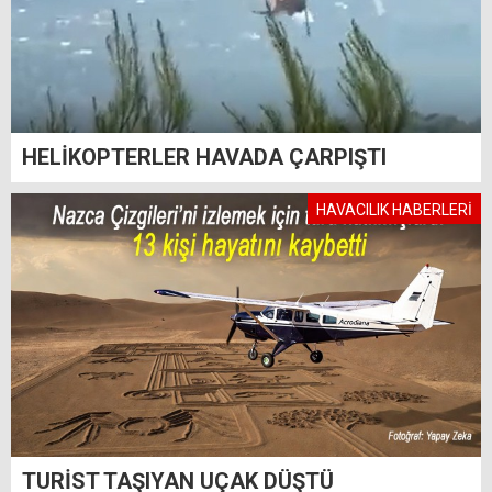
HELİKOPTERLER HAVADA ÇARPIŞTI
HAVACILIK HABERLERİ
TURİST TAŞIYAN UÇAK DÜŞTÜ