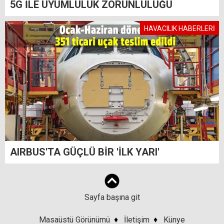
5G İLE UYUMLULUK ZORUNLULUĞU
HAVACILIK HABERLERİ
AIRBUS'TA GÜÇLÜ BİR 'İLK YARI'
Sayfa başına git
Masaüstü Görünümü
♦
İletişim
♦
Künye