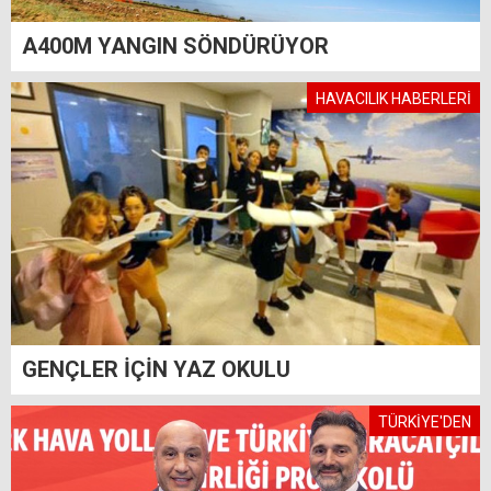
A400M YANGIN SÖNDÜRÜYOR
HAVACILIK HABERLERİ
GENÇLER İÇİN YAZ OKULU
TÜRKİYE'DEN