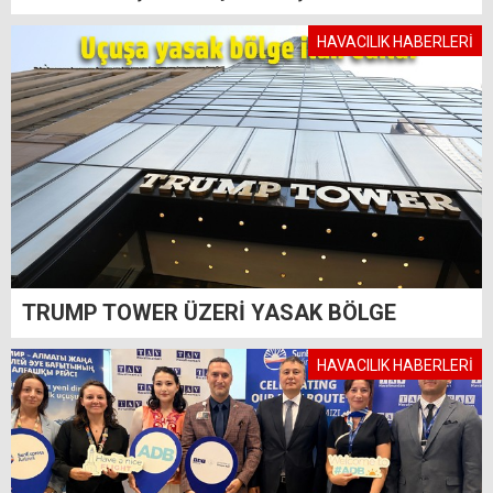
HAVACILIK HABERLERİ
TRUMP TOWER ÜZERİ YASAK BÖLGE
HAVACILIK HABERLERİ