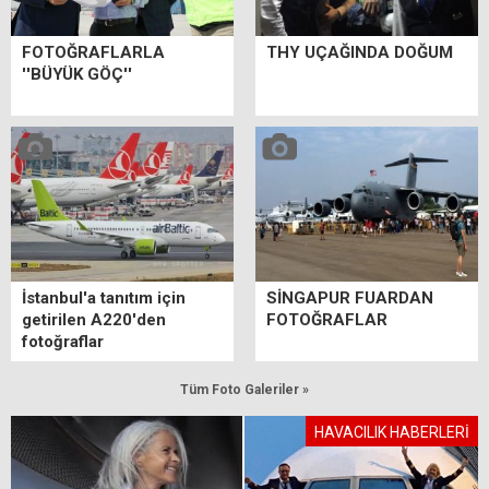
FOTOĞRAFLARLA
THY UÇAĞINDA DOĞUM
''BÜYÜK GÖÇ''
İstanbul'a tanıtım için
SİNGAPUR FUARDAN
getirilen A220'den
FOTOĞRAFLAR
fotoğraflar
Tüm Foto Galeriler »
HAVACILIK HABERLERİ