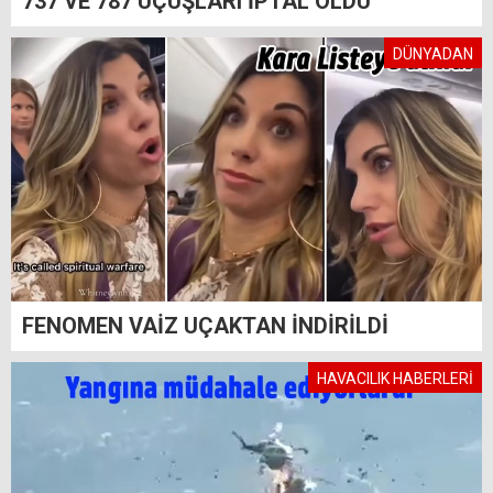
737 VE 787 UÇUŞLARI İPTAL OLDU
DÜNYADAN
FENOMEN VAİZ UÇAKTAN İNDİRİLDİ
HAVACILIK HABERLERİ