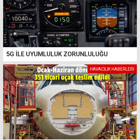
5G İLE UYUMLULUK ZORUNLULUĞU
HAVACILIK HABERLERİ