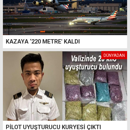
KAZAYA ‘220 METRE' KALDI
DÜNYADAN
PİLOT UYUŞTURUCU KURYESİ ÇIKTI