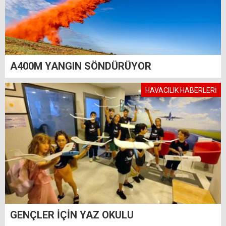
A400M YANGIN SÖNDÜRÜYOR
HAVACILIK HABERLERİ
GENÇLER İÇİN YAZ OKULU