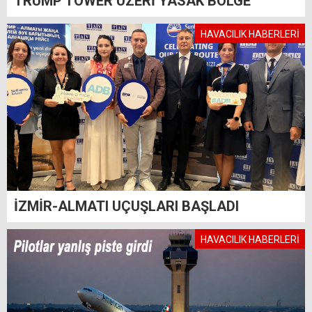
TRUMP TOWER ÜZERİ YASAK BÖLGE
HAVACILIK HABERLERİ
İZMİR-ALMATI UÇUŞLARI BAŞLADI
HAVACILIK HABERLERİ