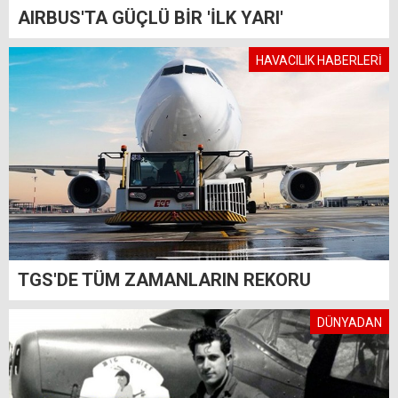
AIRBUS'TA GÜÇLÜ BİR 'İLK YARI'
HAVACILIK HABERLERİ
TGS'DE TÜM ZAMANLARIN REKORU
DÜNYADAN