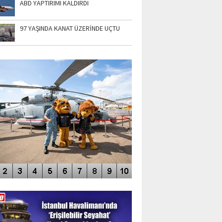
ABD YAPTIRIMI KALDIRDI
97 YAŞINDA KANAT ÜZERİNDE UÇTU
TO GALERİ
APUR AIRSHOW-2020
DEO GALERİ
LERİN AŞILDIĞI HAVALİMANI