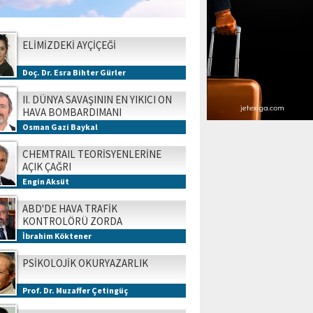
ELİMİZDEKİ AYÇİÇEĞİ
Doç. Dr. Esra Bihter Gürler
II. DÜNYA SAVAŞININ EN YIKICI ON
HAVA BOMBARDIMANI
Osman Gazi Baykal
CHEMTRAIL TEORİSYENLERİNE
AÇIK ÇAĞRI
Engin Aksüt
ABD'DE HAVA TRAFİK
KONTROLÖRÜ ZORDA
İbrahim Köktener
PSİKOLOJİK OKURYAZARLIK
Prof. Dr. Muzaffer Çetingüç