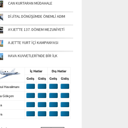
CAN KURTARAN MÜDAHALE
DİJİTAL DÖNÜŞÜMDE ÖNEMLİ ADIM
AYJET'TE 137. DÖNEM MEZUNİYETİ
AJET'TE YURT İÇİ KAMPANYASI
HAVA KUVVETLERİ'NDE BİR İLK
UŞ BİLGİLERİ
İç Hatlar
Dış Hatlar
Geliş
Gidiş
Geliş
Gidiş
ul Havalimanı
a Gökçen
ra
ya
VA DURUMU