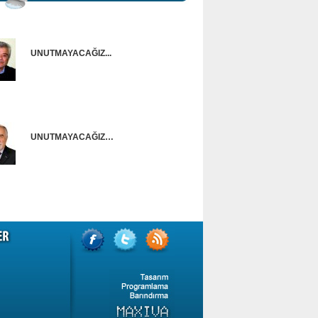
UNUTMAYACAĞIZ...
Onur Güntürkün
UNUTMAYACAĞIZ…
Ünal Başusta