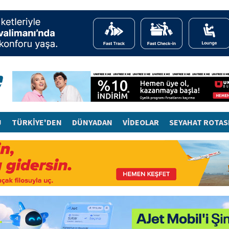
J
TÜRKİYE'DEN
DÜNYADAN
VİDEOLAR
SEYAHAT ROTAS