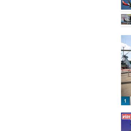
FO
SİNG
Vİ
ENGEL