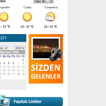
nbul
erşembe
Cuma
Cumartesi
 / 31
°C
23 / 31
°C
24 / 31
°C
ŞİV