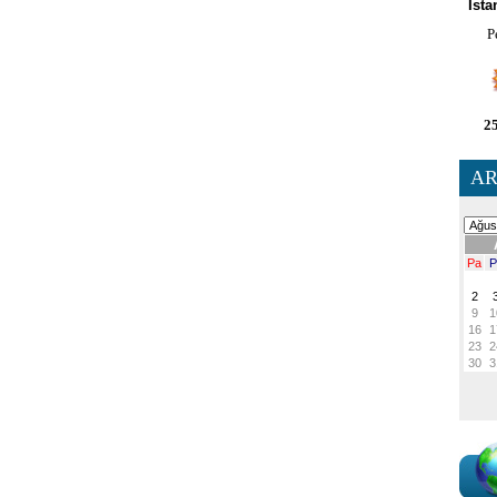
İsta
P
25
AR