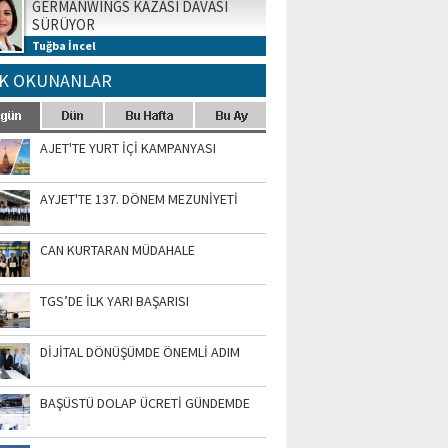
GERMANWINGS KAZASI DAVASI
SÜRÜYOR
Tuğba İncel
K OKUNANLAR
AJET'TE YURT İÇİ KAMPANYASI
AYJET'TE 137. DÖNEM MEZUNİYETİ
CAN KURTARAN MÜDAHALE
TGS’DE İLK YARI BAŞARISI
DİJİTAL DÖNÜŞÜMDE ÖNEMLİ ADIM
BAŞÜSTÜ DOLAP ÜCRETİ GÜNDEMDE