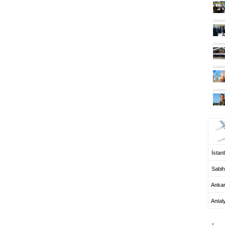
UÇ
İstanb
Sabih
Anka
Antal
HA