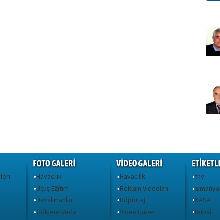
leri
Havacılık
Havacılık
thy
•
•
•
Uçuş Eğitim
Reklam Videoları
almanya
•
•
•
Havalimanları
Röportaj
NASA
•
•
•
Göklere Veda
Video Haber
Dubai
•
•
•