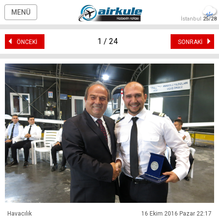
MENÜ
İstanbul
25/28
1 / 24
ÖNCEKİ
SONRAKİ
Havacılık
16 Ekim 2016 Pazar 22:17