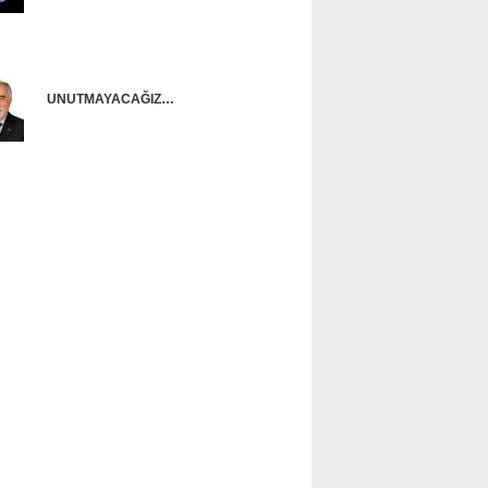
Onur Güntürkün
UNUTMAYACAĞIZ…
Ünal Başusta