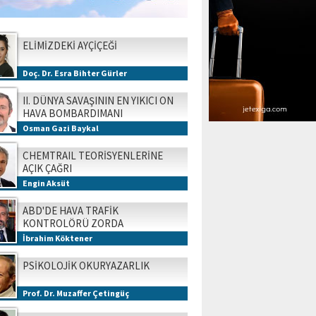
ELİMİZDEKİ AYÇİÇEĞİ
Doç. Dr. Esra Bihter Gürler
II. DÜNYA SAVAŞININ EN YIKICI ON
HAVA BOMBARDIMANI
Osman Gazi Baykal
CHEMTRAIL TEORİSYENLERİNE
AÇIK ÇAĞRI
Engin Aksüt
ABD'DE HAVA TRAFİK
KONTROLÖRÜ ZORDA
İbrahim Köktener
PSİKOLOJİK OKURYAZARLIK
Prof. Dr. Muzaffer Çetingüç