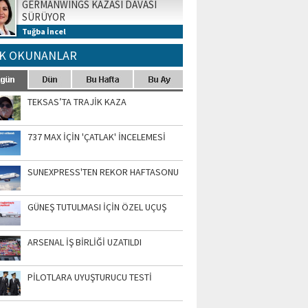
GERMANWINGS KAZASI DAVASI
SÜRÜYOR
Tuğba İncel
K OKUNANLAR
TEKSAS’TA TRAJİK KAZA
737 MAX İÇİN 'ÇATLAK' İNCELEMESİ
SUNEXPRESS'TEN REKOR HAFTASONU
GÜNEŞ TUTULMASI İÇİN ÖZEL UÇUŞ
ARSENAL İŞ BİRLİĞİ UZATILDI
PİLOTLARA UYUŞTURUCU TESTİ