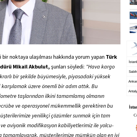
UÇ
i bir noktaya ulaşılması hakkında yorum yapan
Türk
İstanb
üdürü Mikail Akbulut,
şunları söyledi:
"Hava kargo
Sabih
ikrarlı bir şekilde büyümesiyle, piyasadaki yüksek
Anka
 karşılamak üzere önemli bir adım attık. Bu
Antal
ometre taşlarından ilkini tamamlamış olmanın
HA
tecrübe ve operasyonel mükemmellik gerektiren bu
İsta
şterilerimize yenilikçi çözümler sunmak için tam
C
e aviyonik modifikasyon kabiliyetlerimiz ile yolcu-
a tamamlayarak, müşterilerimize mümkün olan en iyi