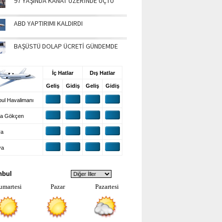
97 YAŞINDA KANAT ÜZERİNDE UÇTU
ABD YAPTIRIMI KALDIRDI
BAŞÜSTÜ DOLAP ÜCRETİ GÜNDEMDE
UŞ BİLGİLERİ
İç Hatlar
Dış Hatlar
Geliş
Gidiş
Geliş
Gidiş
ul Havalimanı
a Gökçen
ra
ya
VA DURUMU
nbul
umartesi
Pazar
Pazartesi