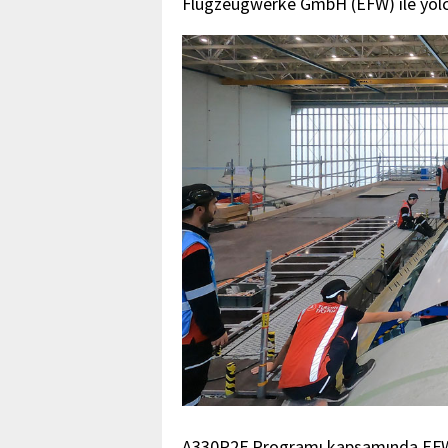
Flugzeugwerke GmbH (EFW) ile yolc
A330P2F Programı kapsamında EFW i