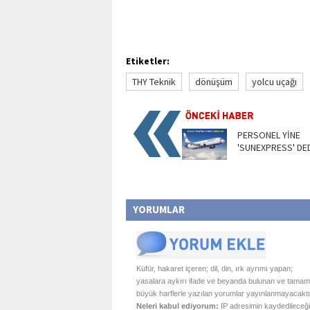
Etiketler:
THY Teknik
dönüşüm
yolcu uçağı
PERSONEL YİNE
'SUNEXPRESS' DE
YORUMLAR
Küfür, hakaret içeren; dil, din, ırk ayrımı yapan;
yasalara aykırı ifade ve beyanda bulunan ve tamam
büyük harflerle yazılan yorumlar yayınlanmayacaktı
Neleri kabul ediyorum:
IP adresimin kaydedileceği