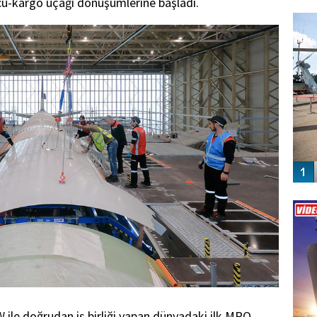
u-kargo uçağı dönüşümlerine başladı.
FO
SİNG
Vİ
ENGEL
le doğrudan iş birliği yapan dünyadaki ilk MRO