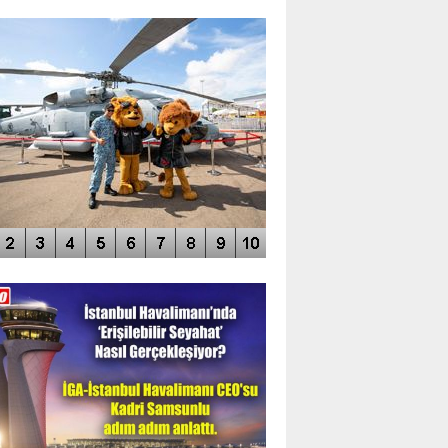
TO GALERİ
APUR AIRSHOW-2020
DEO GALERİ
LERİN AŞILDIĞI HAVALİMANI