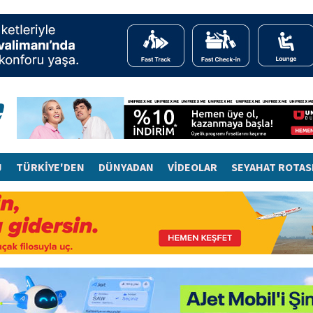
J
TÜRKİYE'DEN
DÜNYADAN
VİDEOLAR
SEYAHAT ROTAS