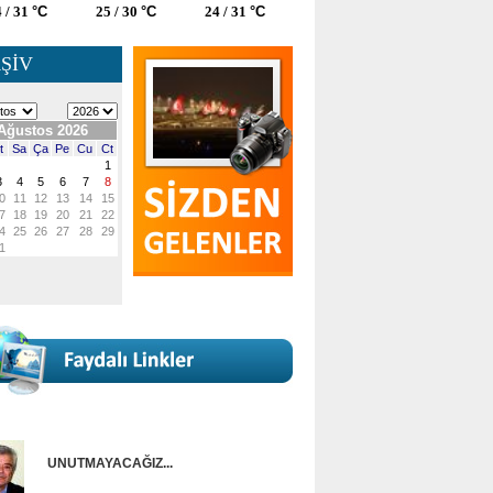
 / 31
°C
25 / 30
°C
24 / 31
°C
ŞİV
UNUTMAYACAĞIZ...