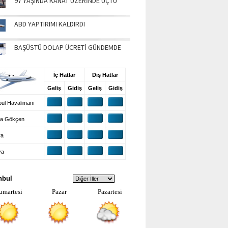
97 YAŞINDA KANAT ÜZERİNDE UÇTU
ABD YAPTIRIMI KALDIRDI
BAŞÜSTÜ DOLAP ÜCRETİ GÜNDEMDE
UŞ BİLGİLERİ
İç Hatlar
Dış Hatlar
Geliş
Gidiş
Geliş
Gidiş
ul Havalimanı
a Gökçen
ra
ya
VA DURUMU
nbul
umartesi
Pazar
Pazartesi