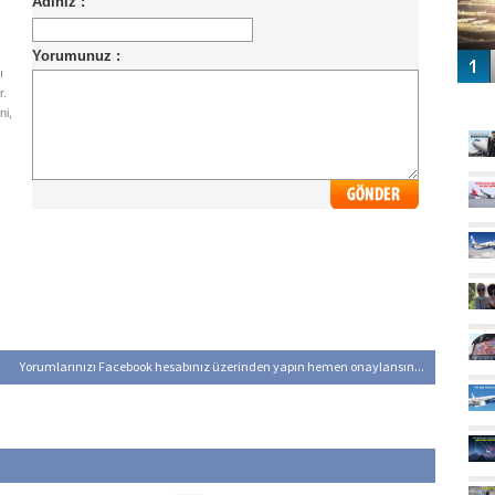
ı
r.
GÜ
ni,
Yorumlarınızı Facebook hesabınız üzerinden yapın hemen onaylansın...