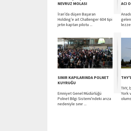
NEVRUZ MOLASI
ACI 
İran’da düşen Başaran
Anado
Holding’e ait Challenger 604 tipi
gelen
jetin kaptan pilotu ...
lezze
SINIR KAPILARINDA POLNET
THY'
KUYRUĞU
THY, 
Emniyet Genel Müdürlüğü
York 
Polnet Bilgi Sistemi'ndeki arıza
olumsu
nedeniyle sınır ...