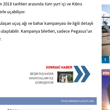
FO
 2018 tarihleri arasında tüm yurt içi ve Kıbrıs
SİNG
rle uçabiliyor.
aşan uçuş ağı ve bahar kampanyası ile ilgili detaylı
ulaşılabilir. Kampanya biletleri, sadece Pegasus’un
.
Vİ
ENGEL
BEŞİKTAŞ KATAR
HAVAYOLLARI İLE
GÖRÜŞÜYOR
Onay bekleyen yorum yok.