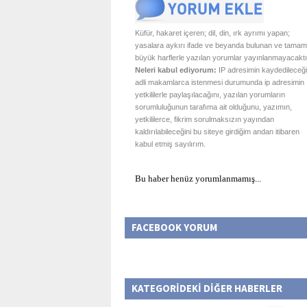
Küfür, hakaret içeren; dil, din, ırk ayrımı yapan;
yasalara aykırı ifade ve beyanda bulunan ve tamam
büyük harflerle yazılan yorumlar yayınlanmayacaktı
Neleri kabul ediyorum:
IP adresimin kaydedileceği
adli makamlarca istenmesi durumunda ip adresimin
yetkililerle paylaşılacağını, yazılan yorumların
sorumluluğunun tarafıma ait olduğunu, yazımın,
yetkililerce, fikrim sorulmaksızın yayından
kaldırılabileceğini bu siteye girdiğim andan itibaren
kabul etmiş sayılırım.
Bu haber henüz yorumlanmamış...
FACEBOOK YORUM
KATEGORİDEKİ DİĞER HABERLER