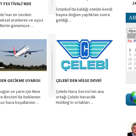
OT FESTİVALİ’NDE
24
İstanbul'da kaldığı otelde kendi
lu’nun en sevilen
başına doğum yaptıktan sonra
AR
eksel ürünlerini ve eşsiz
geldiği ...
tlerini günümüze ...
DEN GECİKME UYARISI
ÇELEBİ’DEN HİSSE DEVRİ
bugün ve yarın için New
Çelebi Hava Servisi'nin ana
ve Boston'da beklenen
ortağı Çelebi Havacılık
z hava koşullarının ...
Holding'in ortakları ...