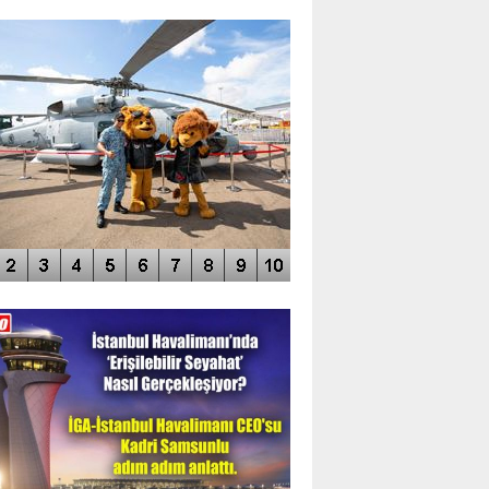
TO GALERİ
APUR AIRSHOW-2020
DEO GALERİ
LERİN AŞILDIĞI HAVALİMANI