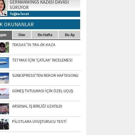
GERMANWINGS KAZASI DAVASI
SÜRÜYOR
Tuğba İncel
K OKUNANLAR
TEKSAS’TA TRAJİK KAZA
737 MAX İÇİN 'ÇATLAK' İNCELEMESİ
SUNEXPRESS'TEN REKOR HAFTASONU
GÜNEŞ TUTULMASI İÇİN ÖZEL UÇUŞ
ARSENAL İŞ BİRLİĞİ UZATILDI
PİLOTLARA UYUŞTURUCU TESTİ