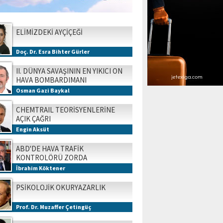
ELİMİZDEKİ AYÇİÇEĞİ
Doç. Dr. Esra Bihter Gürler
II. DÜNYA SAVAŞININ EN YIKICI ON
HAVA BOMBARDIMANI
Osman Gazi Baykal
CHEMTRAIL TEORİSYENLERİNE
AÇIK ÇAĞRI
Engin Aksüt
ABD'DE HAVA TRAFİK
KONTROLÖRÜ ZORDA
İbrahim Köktener
PSİKOLOJİK OKURYAZARLIK
Prof. Dr. Muzaffer Çetingüç