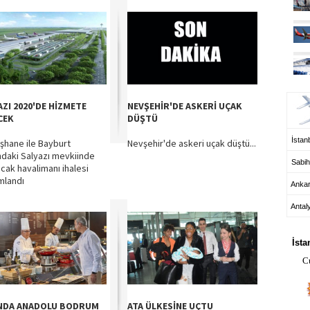
UÇ
AZI 2020'DE HİZMETE
NEVŞEHİR'DE ASKERİ UÇAK
CEK
DÜŞTÜ
İstanb
hane ile Bayburt
Nevşehir'de askeri uçak düştü...
ndaki Salyazı mevkiinde
Sabih
acak havalimanı ihalesi
mlandı
Anka
Antal
HA
İsta
C
NDA ANADOLU BODRUM
ATA ÜLKESİNE UÇTU