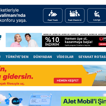
J
TÜRKİYE'DEN
DÜNYADAN
VİDEOLAR
SEYAHAT ROTAS