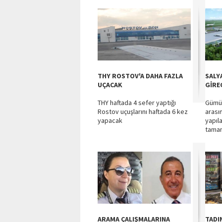
THY ROSTOV'A DAHA FAZLA
SALY
UÇACAK
GİRE
THY haftada 4 sefer yaptığı
Gümüş
Rostov uçuşlarını haftada 6 kez
arası
yapacak
yapıl
tama
ARAMA ÇALIŞMALARINA
TADI