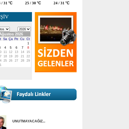
 / 31
°C
25 / 30
°C
24 / 31
°C
ŞİV
UNUTMAYACAĞIZ...