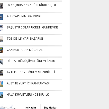
97 YAŞINDA KANAT ÜZERİNDE UÇTU
ABD YAPTIRIMI KALDIRDI
BAŞÜSTÜ DOLAP ÜCRETİ GÜNDEMDE
TGS'DE İLK YARI BAŞARISI
CAN KURTARAN MÜDAHALE
DİJİTAL DÖNÜŞÜMDE ÖNEMLİ ADIM
AYJET'TE 137. DÖNEM MEZUNİYETİ
AJET'TE YURT İÇİ KAMPANYASI
HAVA KUVVETLERİ'NDE BİR İLK
UŞ BİLGİLERİ
İç Hatlar
Dış Hatlar