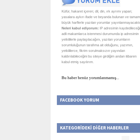
Küfür, hakaret içeren; dil, din, ırk ayrımı yapan;
yasalara aykırı ifade ve beyanda bulunan ve tamam
büyük harflerle yazılan yorumlar yayınlanmayacaktı
Neleri kabul ediyorum:
IP adresimin kaydedileceği
adli makamlarca istenmesi durumunda ip adresimin
yetkililerle paylaşılacağını, yazılan yorumların
sorumluluğunun tarafıma ait olduğunu, yazımın,
yetkililerce, fikrim sorulmaksızın yayından
kaldırılabileceğini bu siteye girdiğim andan itibaren
kabul etmiş sayılırım.
Bu haber henüz yorumlanmamış...
FACEBOOK YORUM
KATEGORİDEKİ DİĞER HABERLER