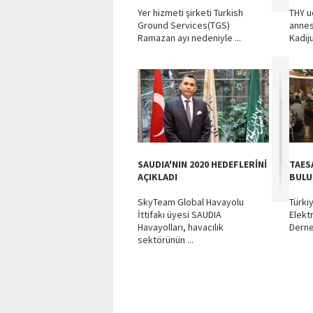
Yer hizmeti şirketi Turkish
THY u
Ground Services(TGS)
annes
Ramazan ayı nedeniyle ...
Kadij
SAUDIA'NIN 2020 HEDEFLERİNİ
TAES
AÇIKLADI
BULU
SkyTeam Global Havayolu
Türki
İttifakı üyesi SAUDIA
Elekt
Havayolları, havacılık
Derneğ
sektörünün ...