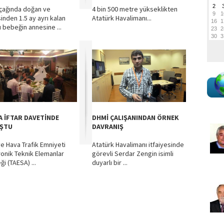
çağında doğan ve
4 bin 500 metre yükseklikten
inden 1.5 ay ayrı kalan
Atatürk Havalimanı...
u bebeğin annesine ...
A İFTAR DAVETİNDE
DHMİ ÇALIŞANINDAN ÖRNEK
ŞTU
DAVRANIŞ
ye Hava Trafik Emniyeti
Atatürk Havalimanı itfaiyesinde
ronik Teknik Elemanlar
görevli Serdar Zengin isimli
i (TAESA) ...
duyarlı bir ...