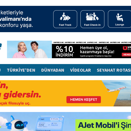
J
TÜRKİYE'DEN
DÜNYADAN
VİDEOLAR
SEYAHAT ROTAS