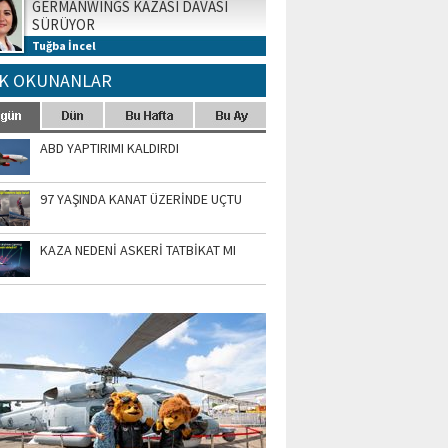
GERMANWINGS KAZASI DAVASI
SÜRÜYOR
Tuğba İncel
K OKUNANLAR
ABD YAPTIRIMI KALDIRDI
97 YAŞINDA KANAT ÜZERİNDE UÇTU
KAZA NEDENİ ASKERİ TATBİKAT MI
TO GALERİ
APUR AIRSHOW-2020