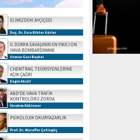
ELİMİZDEKİ AYÇİÇEĞİ
Doç. Dr. Esra Bihter Gürler
II. DÜNYA SAVAŞININ EN YIKICI ON
HAVA BOMBARDIMANI
Osman Gazi Baykal
CHEMTRAIL TEORİSYENLERİNE
AÇIK ÇAĞRI
Engin Aksüt
ABD'DE HAVA TRAFİK
KONTROLÖRÜ ZORDA
İbrahim Köktener
PSİKOLOJİK OKURYAZARLIK
Prof. Dr. Muzaffer Çetingüç