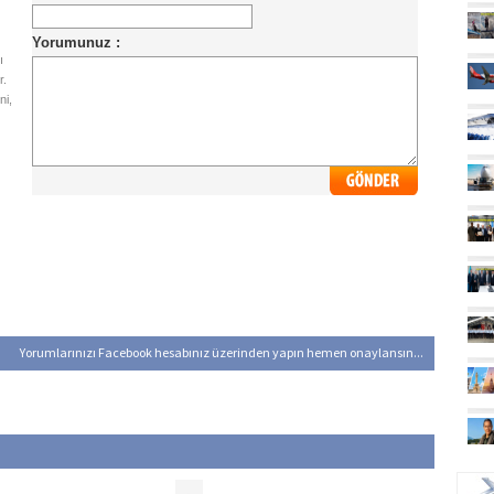
ı
r.
ni,
Yorumlarınızı Facebook hesabınız üzerinden yapın hemen onaylansın...
UÇ