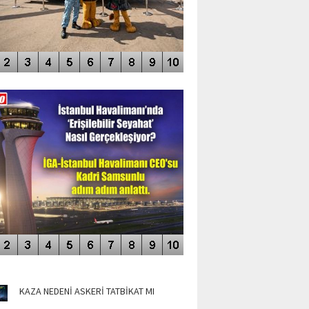
DEO GALERİ
LERİN AŞILDIĞI HAVALİMANI
NÜN MANŞETLERİ
KAZA NEDENİ ASKERİ TATBİKAT MI