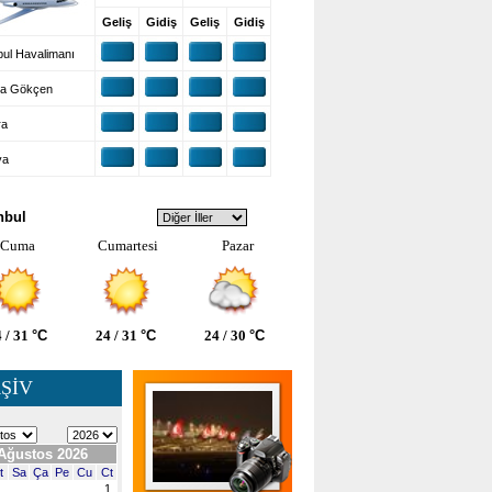
Geliş
Gidiş
Geliş
Gidiş
ul Havalimanı
a Gökçen
ra
ya
VA DURUMU
nbul
Cuma
Cumartesi
Pazar
 / 31
°C
24 / 31
°C
24 / 30
°C
ŞİV