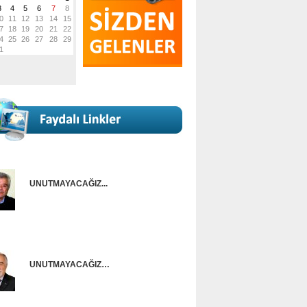
UNUTMAYACAĞIZ...
Onur Güntürkün
UNUTMAYACAĞIZ…
Ünal Başusta