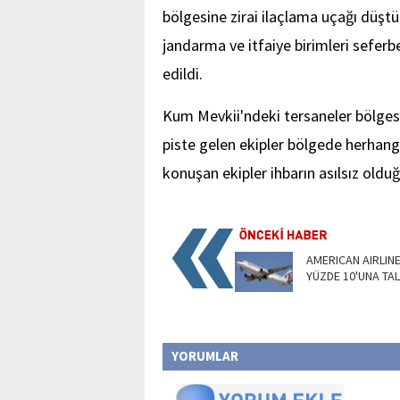
bölgesine zirai ilaçlama uçağı düştü'
jandarma ve itfaiye birimleri sefer
edildi.
Kum Mevkii'ndeki tersaneler bölgesin
piste gelen ekipler bölgede herhangi
konuşan ekipler ihbarın asılsız oldu
AMERICAN AIRLINE
YÜZDE 10'UNA TAL
YORUMLAR