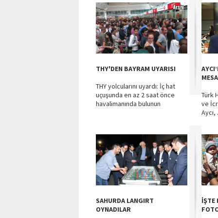
THY'DEN BAYRAM UYARISI
AYCI
MESA
THY yolcularını uyardı: İç hat
uçuşunda en az 2 saat önce
Türk 
havalimanında bulunun
ve İc
Aycı, .
SAHURDA LANGIRT
İŞTE
OYNADILAR
FOTO