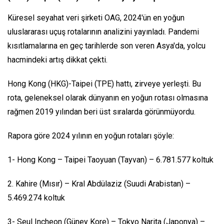
Küresel seyahat veri şirketi OAG, 2024'ün en yoğun
uluslararası uçuş rotalarının analizini yayınladı. Pandemi
kısıtlamalarına en geç tarihlerde son veren Asya'da, yolcu
hacmindeki artış dikkat çekti.
Hong Kong (HKG)-Taipei (TPE) hattı, zirveye yerleşti. Bu
rota, geleneksel olarak dünyanın en yoğun rotası olmasına
rağmen 2019 yılından beri üst sıralarda görünmüyordu.
Rapora göre 2024 yılının en yoğun rotaları şöyle:
1- Hong Kong – Taipei Taoyuan (Tayvan) – 6.781.577 koltuk
2. Kahire (Mısır) – Kral Abdülaziz (Suudi Arabistan) –
5.469.274 koltuk
3- Seul Incheon (Güney Kore) – Tokyo Narita (Japonya) –