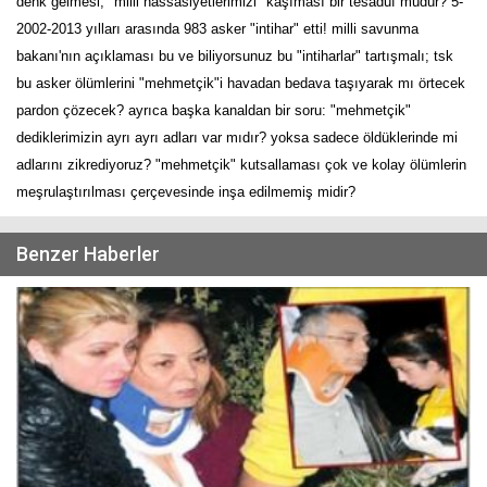
denk gelmesi, "milli hassasiyetlerimizi" kaşıması bir tesadüf müdür? 5-
2002-2013 yılları arasında 983 asker "intihar" etti! milli savunma
bakanı'nın açıklaması bu ve biliyorsunuz bu "intiharlar" tartışmalı; tsk
bu asker ölümlerini "mehmetçik"i havadan bedava taşıyarak mı örtecek
pardon çözecek? ayrıca başka kanaldan bir soru: "mehmetçik"
dediklerimizin ayrı ayrı adları var mıdır? yoksa sadece öldüklerinde mi
adlarını zikrediyoruz? "mehmetçik" kutsallaması çok ve kolay ölümlerin
meşrulaştırılması çerçevesinde inşa edilmemiş midir?
Benzer Haberler