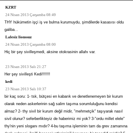
KZRT
24 Nisan 2013 Çarşamba 08:49
THY hükümetin işçi iş ve bulma kurumuydu, şimdilerde kasasısı oldu
galiba...
Lalesiz lionssuz
24 Nisan 2013 Çarşamba 08:00
Hiç bir şey sivilleşmedi, aksine otokrasinin allahı var.
23 Nisan 2013 Salı 21:27
Her şey sivilleşti Kedi!!!!!!!
kedi
23 Nisan 2013 Salı 10:37
bir kaç soru: 1- tsk, bütçesi en kabarık ve denetlenemeyen bir kurum
olarak neden askerlerinin sağ salim taşıma sorumluluğunu kendisi
almaz? 2- thy sivil bir kurum değil midir, "mehmetçik" taşıyarak nasıl
sivil olunur? seferberlikteyiz de haberimiz mi yok? 3-"ordu millet elele"
thy'nin yeni sloganı mıdır? 4-bu taşıma işleminin tam da grev zamanına