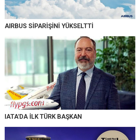
AIRBUS SİPARİŞİNİ YÜKSELTTİ
IATA'DA İLK TÜRK BAŞKAN