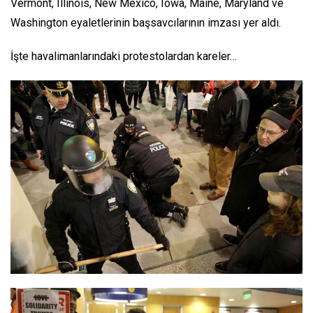
Vermont, Illinois, New Mexico, Iowa, Maine, Maryland ve
Washington eyaletlerinin başsavcılarının imzası yer aldı.
İşte havalimanlarındaki protestolardan kareler…