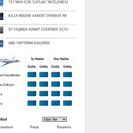
737 MAX İÇİN 'ÇATLAK' İNCELEMESİ
KAZA NEDENİ ASKERİ TATBİKAT MI
97 YAŞINDA KANAT ÜZERİNDE UÇTU
ABD YAPTIRIMI KALDIRDI
UŞ BİLGİLERİ
İç Hatlar
Dış Hatlar
Geliş
Gidiş
Geliş
Gidiş
ul Havalimanı
a Gökçen
ra
ya
VA DURUMU
nbul
umartesi
Pazar
Pazartesi