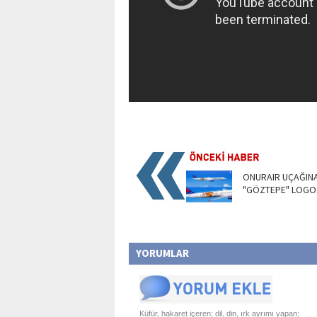
ONURAIR UÇAĞIN
"GÖZTEPE" LOGO
YORUMLAR
Küfür, hakaret içeren; dil, din, ırk ayrımı yapan;