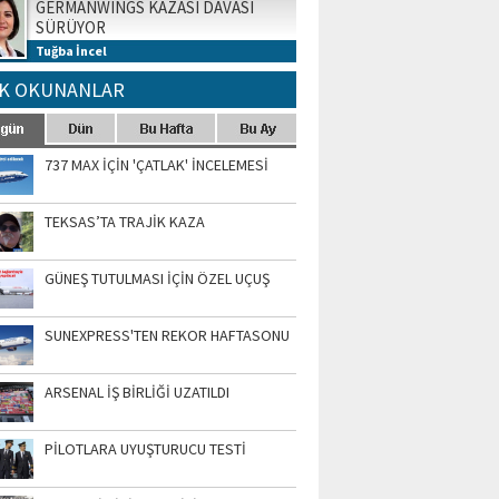
GERMANWINGS KAZASI DAVASI
SÜRÜYOR
Tuğba İncel
K OKUNANLAR
737 MAX İÇİN 'ÇATLAK' İNCELEMESİ
TEKSAS’TA TRAJİK KAZA
GÜNEŞ TUTULMASI İÇİN ÖZEL UÇUŞ
SUNEXPRESS'TEN REKOR HAFTASONU
ARSENAL İŞ BİRLİĞİ UZATILDI
PİLOTLARA UYUŞTURUCU TESTİ