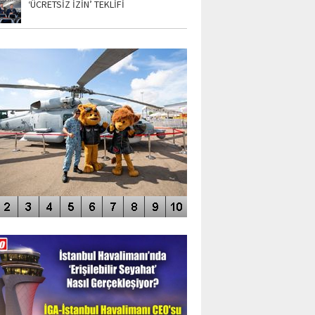
‘ÜCRETSİZ İZİN’ TEKLİFİ
TO GALERİ
APUR AIRSHOW-2020
DEO GALERİ
LERİN AŞILDIĞI HAVALİMANI