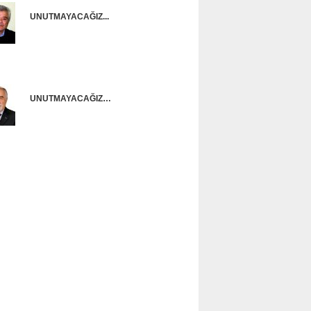
UNUTMAYACAĞIZ...
Onur Güntürkün
UNUTMAYACAĞIZ…
Ünal Başusta