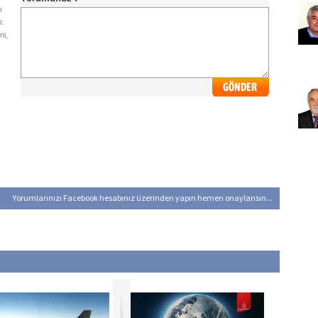
ı
r.
ni,
Yorumlarınızı Facebook hesabınız üzerinden yapın hemen onaylansın...