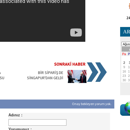
24
AR
A
BİR SİPARİŞ DE
SU
SİNGAPUR'DAN GELDİ
Onay bekleyen yorum yok.