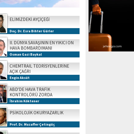
ELİMİZDEKİ AYÇİÇEĞİ
Doç. Dr. Esra Bihter Gürler
II. DÜNYA SAVAŞININ EN YIKICI ON
HAVA BOMBARDIMANI
Osman Gazi Baykal
CHEMTRAIL TEORİSYENLERİNE
AÇIK ÇAĞRI
Engin Aksüt
ABD'DE HAVA TRAFİK
KONTROLÖRÜ ZORDA
İbrahim Köktener
PSİKOLOJİK OKURYAZARLIK
Prof. Dr. Muzaffer Çetingüç