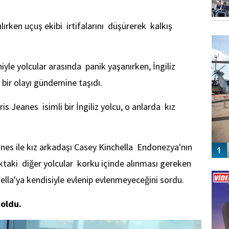
ırken uçuş ekibi irtifalarını düşürerek kalkış
FO
SİNG
yle yolcular arasında panik yaşanırken, İngiliz
bir olayı gündemine taşıdı.
is Jeanes isimli bir İngiliz yolcu, o anlarda kız
nes ile kız arkadaşı Casey Kinchella Endonezya'nın
aktaki diğer yolcular korku içinde alınması gereken
Vİ
ENGEL
ella'ya kendisiyle evlenip evlenmeyeceğini sordu.
 oldu.