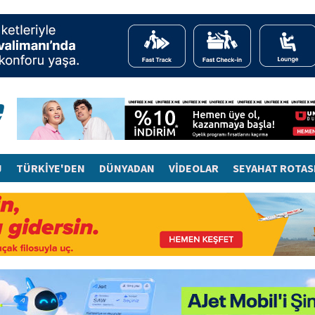
J
TÜRKİYE'DEN
DÜNYADAN
VİDEOLAR
SEYAHAT ROTAS