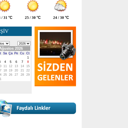
 / 31
°C
25 / 30
°C
24 / 30
°C
ŞİV