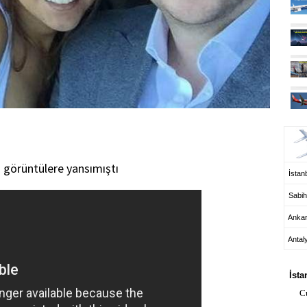
UÇ
i görüntülere yansımıştı
İstanb
Sabih
Anka
Antal
HA
İsta
C