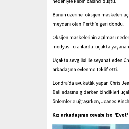
nedeniyle kabin basıncı düştü.
Bunun üzerine oksijen maskeleri açıl
meydanı olan Perth’e geri döndü.
Oksijen maskelerinin açılması nedeni
medyası o anlarda uçakta yaşanan 
Uçakta sevgilisi ile seyahat eden Chr
arkadaşına evlenme teklif etti.
Londra'da avukatlık yapan Chris Jea
Bali adasına giderken bindikleri uç
önlemlerle uğraşırken, Jeanes Kinch
Kız arkadaşının cevabı ise 'Evet'