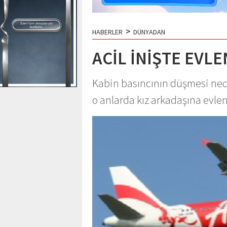
>
HABERLER
DÜNYADAN
ACİL İNİŞTE EVLE
Kabin basıncının düşmesi neden
o anlarda kız arkadaşına evlenm