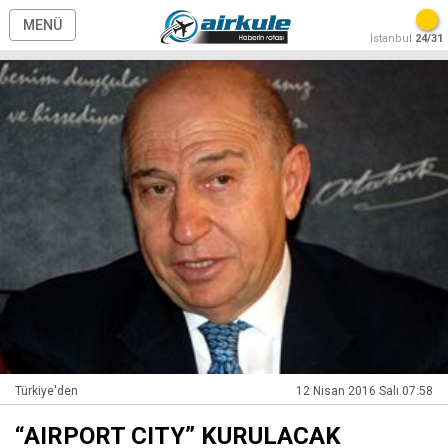
MENÜ
İstanbul
24/31
Türkiye'den
12 Nisan 2016 Salı 07:58
“AIRPORT CITY” KURULACAK