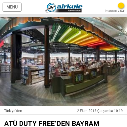
MENÜ
İstanbul
24/31
Türkiye'den
2 Ekim 2013 Çarşamba 10:19
ATÜ DUTY FREE’DEN BAYRAM