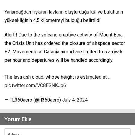
Yanardağdan fışkıran lavların oluşturduğu kül ve bulutların
yüksekliğinin 4,5 kilometreyi bulduğu belirtildi.
Alert ! Due to the volcano eruptive activity of Mount Etna,
the Crisis Unit has ordered the closure of airspace sector
B2. Movements at Catania airport are limited to 5 arrivals
per hour and departures will be handled accordingly.
The lava ash cloud, whose height is estimated at…
pic.twitter.com/VC8ESNKJp6
— FL360aero (@fl360aero)
July 4, 2024
Yorum Ekle