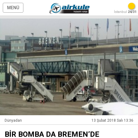
MENÜ
İstanbul
24/31
Dünyadan
13 Şubat 2018 Salı 13:36
BİR BOMBA DA BREMEN’DE