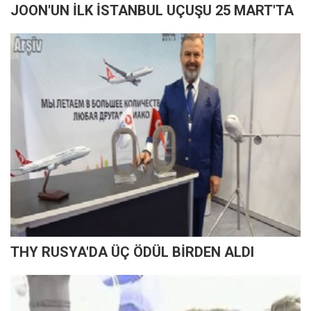
JOON'UN İLK İSTANBUL UÇUŞU 25 MART'TA
THY RUSYA'DA ÜÇ ÖDÜL BİRDEN ALDI