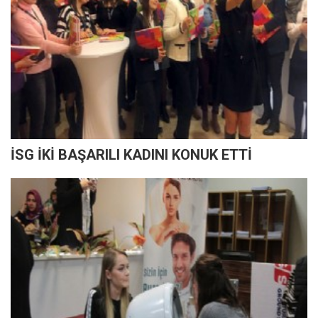
İSG İKİ BAŞARILI KADINI KONUK ETTİ