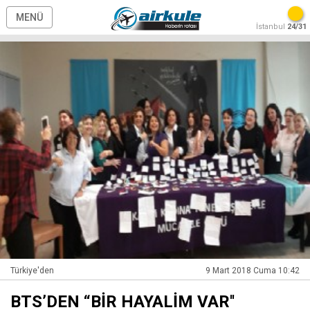
MENÜ
İstanbul
24/31
Türkiye'den
9 Mart 2018 Cuma 10:42
BTS’DEN “BİR HAYALİM VAR''