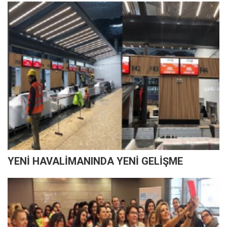
YENİ HAVALİMANINDA YENİ GELİŞME