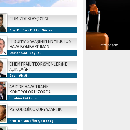
ELİMİZDEKİ AYÇİÇEĞİ
Doç. Dr. Esra Bihter Gürler
II. DÜNYA SAVAŞININ EN YIKICI ON
HAVA BOMBARDIMANI
Osman Gazi Baykal
CHEMTRAIL TEORİSYENLERİNE
AÇIK ÇAĞRI
Engin Aksüt
ABD'DE HAVA TRAFİK
KONTROLÖRÜ ZORDA
İbrahim Köktener
PSİKOLOJİK OKURYAZARLIK
Prof. Dr. Muzaffer Çetingüç