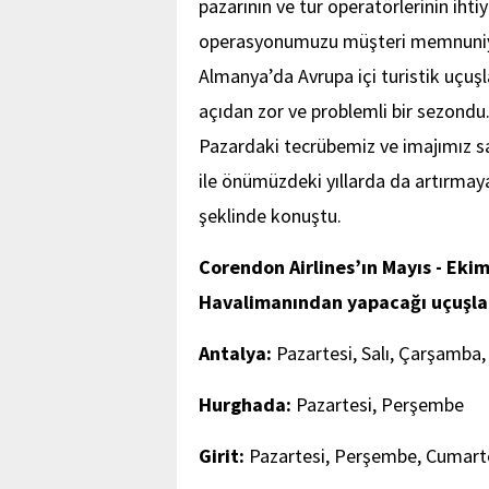
pazarının ve tur operatörlerinin ihtiy
operasyonumuzu müşteri memnuniyet
Almanya’da Avrupa içi turistik uçuş
açıdan zor ve problemli bir sezondu. 
Pazardaki tecrübemiz ve imajımız sa
ile önümüzdeki yıllarda da artırm
şeklinde konuştu.
Corendon Airlines’ın Mayıs - Eki
Havalimanından yapacağı uçuşları
Antalya:
Pazartesi, Salı, Çarşamba
Hurghada:
Pazartesi, Perşembe
Girit:
Pazartesi, Perşembe, Cumart