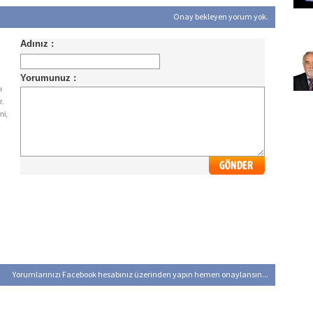
Onay bekleyen yorum yok.
ı
r.
ni,
Yorumlarınızı Facebook hesabınız üzerinden yapın hemen onaylansın...