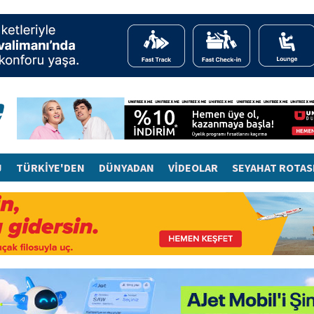
J
TÜRKİYE'DEN
DÜNYADAN
VİDEOLAR
SEYAHAT ROTAS