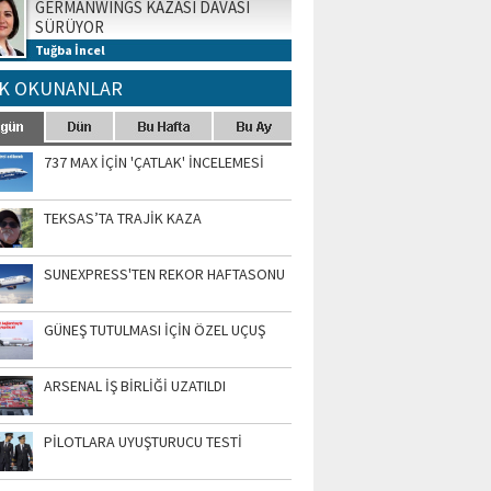
GERMANWINGS KAZASI DAVASI
SÜRÜYOR
Tuğba İncel
K OKUNANLAR
737 MAX İÇİN 'ÇATLAK' İNCELEMESİ
TEKSAS’TA TRAJİK KAZA
SUNEXPRESS'TEN REKOR HAFTASONU
GÜNEŞ TUTULMASI İÇİN ÖZEL UÇUŞ
ARSENAL İŞ BİRLİĞİ UZATILDI
PİLOTLARA UYUŞTURUCU TESTİ