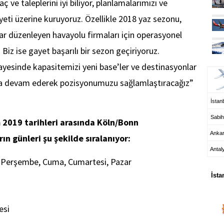
aç ve taleplerini iyi biliyor, planlamalarımızı ve
i üzerine kuruyoruz. Özellikle 2018 yaz sezonu,
lar düzenleyen havayolu firmaları için operasyonel
Biz ise gayet başarılı bir sezon geçiriyoruz.
UÇ
yesinde kapasitemizi yeni base’ler ve destinasyonlar
aya devam ederek pozisyonumuzu sağlamlaştıracağız”
İstanb
Sabih
m 2019 tarihleri arasında Köln/Bonn
Anka
n günleri şu şekilde sıralanıyor:
Antal
, Perşembe, Cuma, Cumartesi, Pazar
HA
İsta
esi