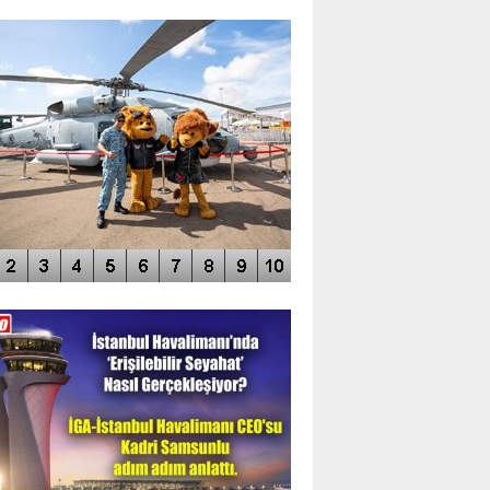
TO GALERİ
APUR AIRSHOW-2020
DEO GALERİ
LERİN AŞILDIĞI HAVALİMANI