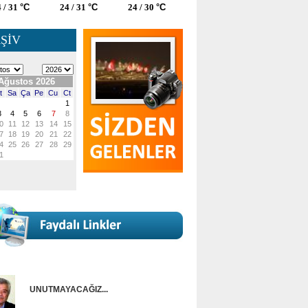
 / 31
°C
24 / 31
°C
24 / 30
°C
ŞİV
UNUTMAYACAĞIZ...