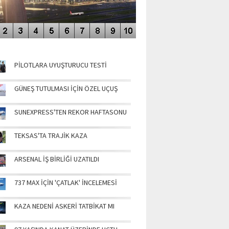
NÜN MANŞETLERİ
PİLOTLARA UYUŞTURUCU TESTİ
GÜNEŞ TUTULMASI İÇİN ÖZEL UÇUŞ
SUNEXPRESS'TEN REKOR HAFTASONU
TEKSAS'TA TRAJİK KAZA
ARSENAL İŞ BİRLİĞİ UZATILDI
737 MAX İÇİN 'ÇATLAK' İNCELEMESİ
KAZA NEDENİ ASKERİ TATBİKAT MI