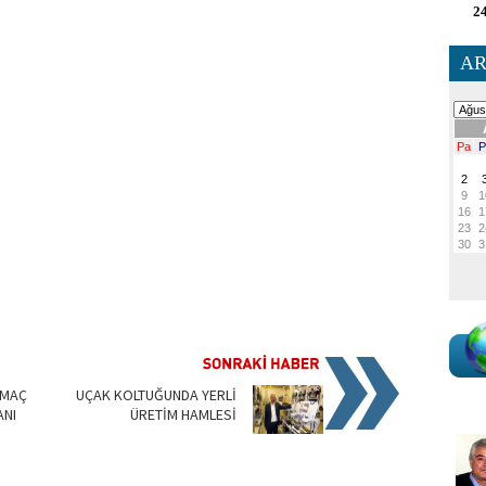
24
AR
AMAÇ
UÇAK KOLTUĞUNDA YERLİ
ANI
ÜRETİM HAMLESİ