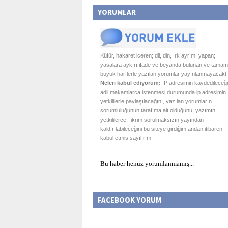
YORUMLAR
Küfür, hakaret içeren; dil, din, ırk ayrımı yapan;
yasalara aykırı ifade ve beyanda bulunan ve tamam
büyük harflerle yazılan yorumlar yayınlanmayacaktı
Neleri kabul ediyorum:
IP adresimin kaydedileceği
adli makamlarca istenmesi durumunda ip adresimin
yetkililerle paylaşılacağını, yazılan yorumların
sorumluluğunun tarafıma ait olduğunu, yazımın,
yetkililerce, fikrim sorulmaksızın yayından
kaldırılabileceğini bu siteye girdiğim andan itibaren
kabul etmiş sayılırım.
Bu haber henüz yorumlanmamış...
FACEBOOK YORUM