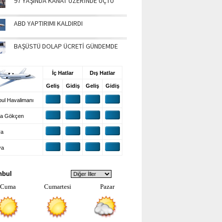
97 YAŞINDA KANAT ÜZERİNDE UÇTU
ABD YAPTIRIMI KALDIRDI
BAŞÜSTÜ DOLAP ÜCRETİ GÜNDEMDE
UŞ BİLGİLERİ
İç Hatlar
Dış Hatlar
Geliş
Gidiş
Geliş
Gidiş
ul Havalimanı
a Gökçen
ra
ya
VA DURUMU
nbul
Cuma
Cumartesi
Pazar