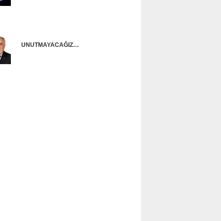
Onur Güntürkün
UNUTMAYACAĞIZ…
Ünal Başusta