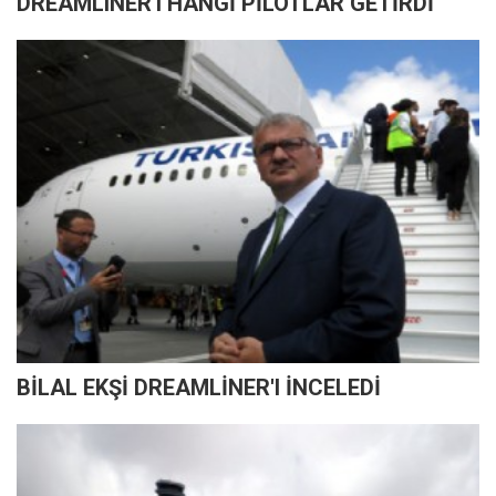
DREAMLINER'I HANGİ PİLOTLAR GETİRDİ
BİLAL EKŞİ DREAMLİNER'I İNCELEDİ