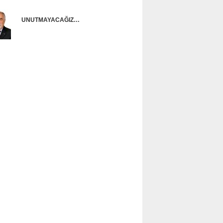
UNUTMAYACAĞIZ…
Ünal Başusta