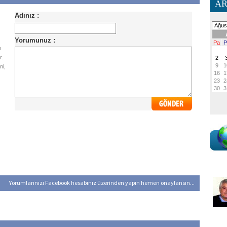
AR
ı
r.
ni,
Yorumlarınızı Facebook hesabınız üzerinden yapın hemen onaylansın...