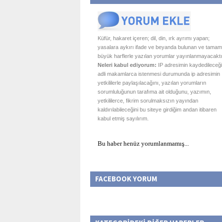
Küfür, hakaret içeren; dil, din, ırk ayrımı yapan;
yasalara aykırı ifade ve beyanda bulunan ve tamam
büyük harflerle yazılan yorumlar yayınlanmayacaktı
Neleri kabul ediyorum:
IP adresimin kaydedileceği
adli makamlarca istenmesi durumunda ip adresimin
yetkililerle paylaşılacağını, yazılan yorumların
sorumluluğunun tarafıma ait olduğunu, yazımın,
yetkililerce, fikrim sorulmaksızın yayından
kaldırılabileceğini bu siteye girdiğim andan itibaren
kabul etmiş sayılırım.
Bu haber henüz yorumlanmamış...
FACEBOOK YORUM