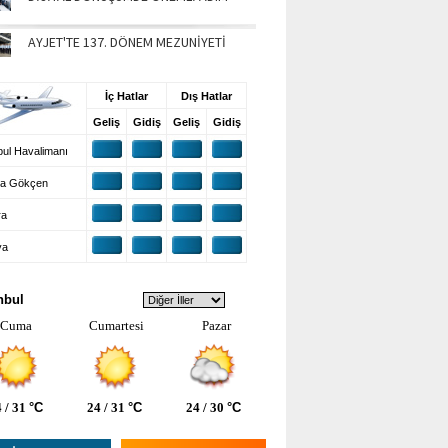
AYJET'TE 137. DÖNEM MEZUNİYETİ
UŞ BİLGİLERİ
İç Hatlar
Dış Hatlar
Geliş
Gidiş
Geliş
Gidiş
ul Havalimanı
a Gökçen
ra
ya
VA DURUMU
nbul
Cuma
Cumartesi
Pazar
 / 31
°C
24 / 31
°C
24 / 30
°C