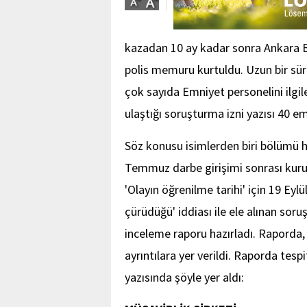
kazadan 10 ay kadar sonra Ankara B
polis memuru kurtuldu. Uzun bir sür
çok sayıda Emniyet personelini ilgil
ulaştığı soruşturma izni yazısı 40 em
Söz konusu isimlerden biri bölümü h
Temmuz darbe girişimi sonrası kurum
'Olayın öğrenilme tarihi' için 19 Eylü
çürüdüğü' iddiası ile ele alınan sor
inceleme raporu hazırladı. Raporda,
ayrıntılara yer verildi. Raporda tesp
yazısında şöyle yer aldı: