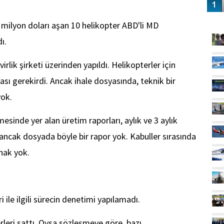
GÜ
0 milyon doları aşan 10 helikopter ABD'li MD
ı.
irlik şirketi üzerinden yapıldı. Helikopterler için
sı gerekirdi. Ancak ihale dosyasında, teknik bir
yok.
esinde yer alan üretim raporları, aylık ve 3 aylık
 ancak dosyada böyle bir rapor yok. Kabuller sırasında
nak yok.
 ile ilgili sürecin denetimi yapılamadı.
rleri sattı. Oysa sözleşmeye göre, bazı