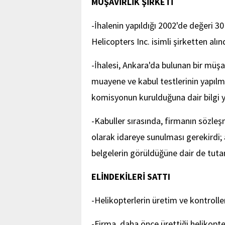
MÜŞAVİRLİK ŞİRKETİ
-İhalenin yapıldığı 2002'de değeri 3
Helicopters Inc. isimli şirketten alınd
-İhalesi, Ankara'da bulunan bir müşav
muayene ve kabul testlerinin yapılma
komisyonun kurulduğuna dair bilgi 
-Kabuller sırasında, firmanın sözleşm
olarak idareye sunulması gerekirdi;
belgelerin görüldüğüne dair de tuta
ELİNDEKİLERİ SATTI
-Helikopterlerin üretim ve kontrolleri
-Firma, daha önce ürettiği helikopte