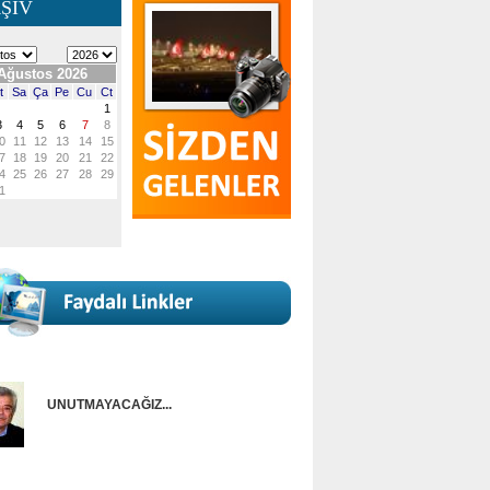
ŞİV
UNUTMAYACAĞIZ...
Onur Güntürkün