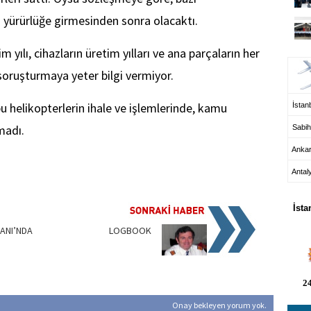
n yürürlüğe girmesinden sonra olacaktı.
UÇ
 yılı, cihazların üretim yılları ve ana parçaların her
e soruşturmaya yeter bilgi vermiyor.
bu helikopterlerin ihale ve işlemlerinde, kamu
İstanb
madı.
Sabih
Anka
Antal
HA
İsta
ANI’NDA
LOGBOOK
24
Onay bekleyen yorum yok.