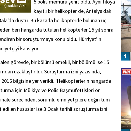
5 polis memuru şehit oldu. Aynı filoya
kayıtlı bir helikopter de, Antalya'daki
ala'da düştü. Bu kazada helikopterde bulunan üç
eden beri hangarda tutulan helikopterler 15 yıl sonra
endiren bir soruşturmaya konu oldu. Hürriyet'in
niyetçiyi kapsıyor.
alen görevde, bir bölümü emekli, bir bölümü ise 15
Vİ
ENGEL
dan uzaklaştırıldı. Soruşturma izni yazısında,
l 2016 bilgisine yer verildi. 'Helikopterlerin hangarda
uşturma için Mülkiye ve Polis Başmüfettişleri ön
 ihale sürecinden, sorumlu emniyetçilere değin tüm
it edilen hususlar ise 3 Ocak tarihli soruşturma izni