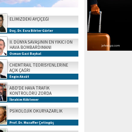
ELİMİZDEKİ AYÇİÇEĞİ
Doç. Dr. Esra Bihter Gürler
II. DÜNYA SAVAŞININ EN YIKICI ON
HAVA BOMBARDIMANI
Osman Gazi Baykal
CHEMTRAIL TEORİSYENLERİNE
AÇIK ÇAĞRI
Engin Aksüt
ABD'DE HAVA TRAFİK
KONTROLÖRÜ ZORDA
İbrahim Köktener
PSİKOLOJİK OKURYAZARLIK
Prof. Dr. Muzaffer Çetingüç