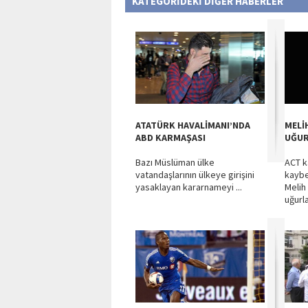
KATEGORİDEKİ DİĞER HABERLER
ATATÜRK HAVALİMANI’NDA
MELİ
ABD KARMAŞASI
UĞUR
Bazı Müslüman ülke
ACT k
vatandaşlarının ülkeye girişini
kayb
yasaklayan kararnameyi ...
Melih
uğurl