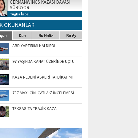
GERMANWINGS KAZASI DAVASI
SÜRÜYOR
Tuğba İncel
K OKUNANLAR
ABD YAPTIRIMI KALDIRDI
97 YAŞINDA KANAT ÜZERİNDE UÇTU
KAZA NEDENİ ASKERİ TATBİKAT MI
737 MAX İÇİN 'ÇATLAK' İNCELEMESİ
TEKSAS’TA TRAJİK KAZA
TO GALERİ
APUR AIRSHOW-2020