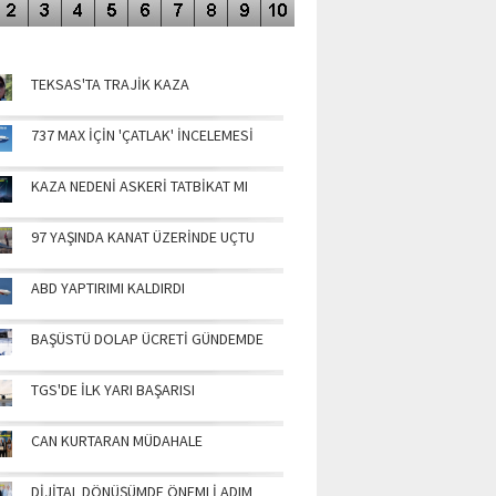
NÜN MANŞETLERİ
TEKSAS'TA TRAJİK KAZA
737 MAX İÇİN 'ÇATLAK' İNCELEMESİ
KAZA NEDENİ ASKERİ TATBİKAT MI
97 YAŞINDA KANAT ÜZERİNDE UÇTU
ABD YAPTIRIMI KALDIRDI
BAŞÜSTÜ DOLAP ÜCRETİ GÜNDEMDE
TGS'DE İLK YARI BAŞARISI
CAN KURTARAN MÜDAHALE
DİJİTAL DÖNÜŞÜMDE ÖNEMLİ ADIM