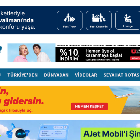
J
TÜRKİYE'DEN
DÜNYADAN
VİDEOLAR
SEYAHAT ROTAS