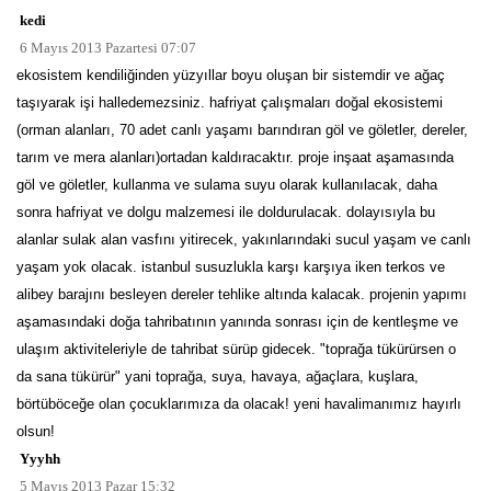
kedi
6 Mayıs 2013 Pazartesi 07:07
ekosistem kendiliğinden yüzyıllar boyu oluşan bir sistemdir ve ağaç
taşıyarak işi halledemezsiniz. hafriyat çalışmaları doğal ekosistemi
(orman alanları, 70 adet canlı yaşamı barındıran göl ve göletler, dereler,
tarım ve mera alanları)ortadan kaldıracaktır. proje inşaat aşamasında
göl ve göletler, kullanma ve sulama suyu olarak kullanılacak, daha
sonra hafriyat ve dolgu malzemesi ile doldurulacak. dolayısıyla bu
alanlar sulak alan vasfını yitirecek, yakınlarındaki sucul yaşam ve canlı
yaşam yok olacak. istanbul susuzlukla karşı karşıya iken terkos ve
alibey barajını besleyen dereler tehlike altında kalacak. projenin yapımı
aşamasındaki doğa tahribatının yanında sonrası için de kentleşme ve
ulaşım aktiviteleriyle de tahribat sürüp gidecek. "toprağa tükürürsen o
da sana tükürür" yani toprağa, suya, havaya, ağaçlara, kuşlara,
börtüböceğe olan çocuklarımıza da olacak! yeni havalimanımız hayırlı
olsun!
Yyyhh
5 Mayıs 2013 Pazar 15:32