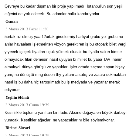
Çevreye bu kadar düşman bir proje yapılmadı. İstanbul'un son yeşil
ciğerini de yok edecek. Bu adamlar halkı kandırıyorlar.
Osman
5 Mayıs 2013 Pazar 11:50
5ortak az olmuş yaa 12ortak girselermiş harfiyat grubu yol grubu ne
anlar havaalanı işletmekten vizyon gerektiren iş bu otopark bilet vergi
yiyecek içeçek fiyatları uçuk yüksek olucak bu fiyatla sakın kimse
olmayacak filan demesin nasıl uyuyan bi millet bu yaaa TAV inanın
almalıydı dünya görüşü ve yaptıkları işler ortada saçma sapan bişey
yarışına dönüştü mng desen thy yollarına satış ve zarara sokmaktan
nasıl iş bu daha hiç tartışılmadı bu iş medyada ve yazarlar merak
ediyorum...
Yeşilin ölümü
3 Mayıs 2013 Cuma 19:39
Kesinlikle toplumu yanıltan bir ifade. Aksine doğaya en büyük darbeyi
vuracak. Kestikler ağaçları ne yapacaklarını bile söylemiyorlar.
Birinci Süvari
3 Mayıs 2013 Cuma 19:38