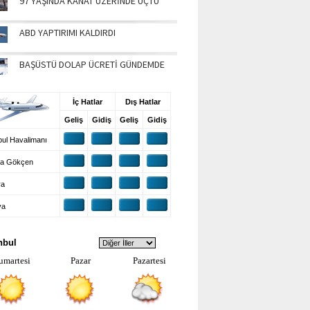
97 YAŞINDA KANAT ÜZERİNDE UÇTU
ABD YAPTIRIMI KALDIRDI
BAŞÜSTÜ DOLAP ÜCRETİ GÜNDEMDE
UŞ BİLGİLERİ
İç Hatlar
Dış Hatlar
Geliş
Gidiş
Geliş
Gidiş
ul Havalimanı
a Gökçen
ra
ya
VA DURUMU
nbul
umartesi
Pazar
Pazartesi