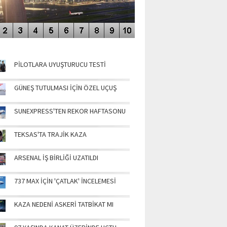
NÜN MANŞETLERİ
PİLOTLARA UYUŞTURUCU TESTİ
GÜNEŞ TUTULMASI İÇİN ÖZEL UÇUŞ
SUNEXPRESS'TEN REKOR HAFTASONU
TEKSAS'TA TRAJİK KAZA
ARSENAL İŞ BİRLİĞİ UZATILDI
737 MAX İÇİN 'ÇATLAK' İNCELEMESİ
KAZA NEDENİ ASKERİ TATBİKAT MI