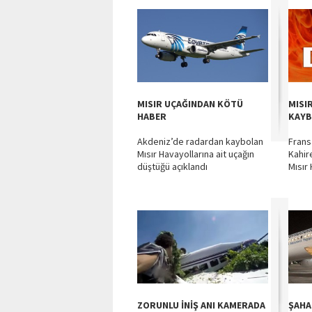
MISIR UÇAĞINDAN KÖTÜ
MISI
HABER
KAY
Akdeniz’de radardan kaybolan
Frans
Mısır Havayollarına ait uçağın
Kahir
düştüğü açıklandı
Mısır 
ZORUNLU İNİŞ ANI KAMERADA
ŞAHA