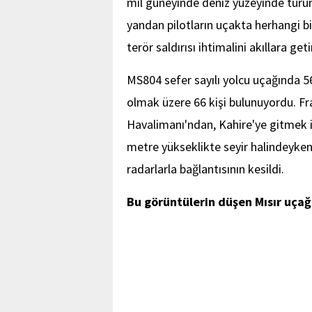
mil güneyinde deniz yüzeyinde turunc
yandan pilotların uçakta herhangi b
terör saldırısı ihtimalini akıllara geti
MS804 sefer sayılı yolcu uçağında 56
olmak üzere 66 kişi bulunuyordu. Fra
Havalimanı'ndan, Kahire'ye gitmek i
metre yükseklikte seyir halindeyken
radarlarla bağlantısının kesildi.
Bu görüntülerin düşen Mısır uçağı