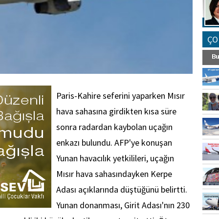
ÇO
Paris-Kahire seferini yaparken Mısır
hava sahasına girdikten kısa süre
sonra radardan kaybolan uçağın
enkazı bulundu. AFP'ye konuşan
Yunan havacılık yetkilileri, uçağın
Mısır hava sahasındayken Kerpe
Adası açıklarında düştüğünü belirtti.
Yunan donanması, Girit Adası'nın 230