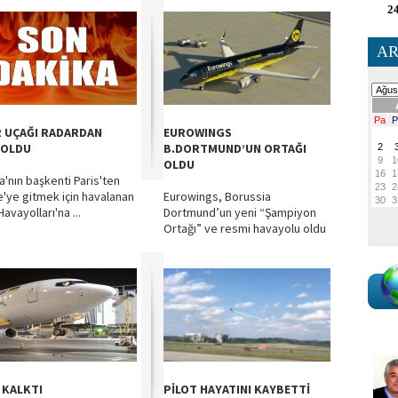
24
AR
R UÇAĞI RADARDAN
EUROWINGS
BOLDU
B.DORTMUND’UN ORTAĞI
OLDU
a'nın başkenti Paris'ten
e'ye gitmek için havalanan
Eurowings, Borussia
Havayolları'na ...
Dortmund’un yeni “Şampiyon
Ortağı” ve resmi havayolu oldu
 KALKTI
PİLOT HAYATINI KAYBETTİ