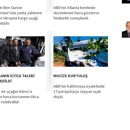
’in Ben Gurion
ABD'nin Atlanta kentinde
imanı’nda yanlış yükleme
düzenlenen hava gösterisi
an Ukrayna kargo uçağı
felaketle sonuçlandı.
tlattı
ANIN İLTİCA TALEBİ
MUCİZE KURTULUŞ
EDİLDİ
ABD'nin Kaliforniya eyaletinde
Air uçağını Kıbrıs’a
17 paraşütçüyü taşıyan uçak
n hava korsanının iltica
düştü
i reddedildi