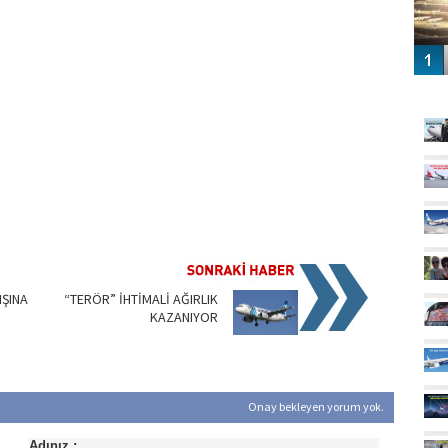
GÜ
IŞINA
“TERÖR” İHTİMALİ AĞIRLIK
KAZANIYOR
Onay bekleyen yorum yok.