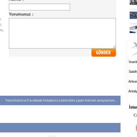
ı
r.
ni,
UÇ
İstanb
Sabih
Anka
Antal
HA
Yorumlarınızı Facebook hesabınız üzerinden yapın hemen onaylansın...
İsta
C