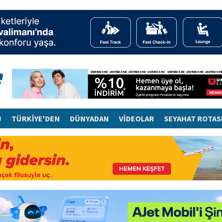
J
TÜRKİYE'DEN
DÜNYADAN
VİDEOLAR
SEYAHAT ROTAS