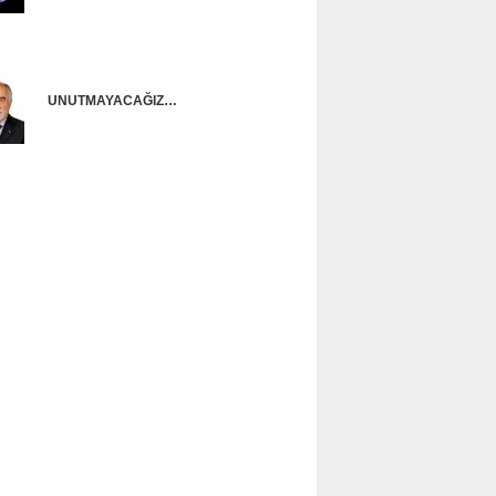
Onur Güntürkün
UNUTMAYACAĞIZ…
Ünal Başusta