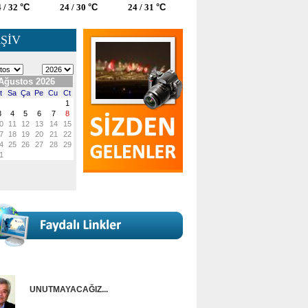
 / 32
°C
24 / 30
°C
24 / 31
°C
ŞİV
UNUTMAYACAĞIZ...