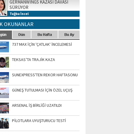
GERMANWINGS KAZASI DAVASI
SÜRÜYOR
Tuğba İncel
K OKUNANLAR
737 MAX İÇİN 'ÇATLAK' İNCELEMESİ
TEKSAS’TA TRAJİK KAZA
SUNEXPRESS'TEN REKOR HAFTASONU
GÜNEŞ TUTULMASI İÇİN ÖZEL UÇUŞ
ARSENAL İŞ BİRLİĞİ UZATILDI
PİLOTLARA UYUŞTURUCU TESTİ