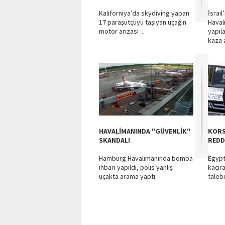
Kaliforniya’da skydiving yapan
İsrail
17 paraşütçüyü taşıyan uçağın
Haval
motor arızası ...
yapıl
kaza a
HAVALİMANINDA "GÜVENLİK"
KORS
SKANDALI
REDD
Hamburg Havalimanında bomba
Egypt 
ihbarı yapıldı, polis yanlış
kaçıra
uçakta arama yaptı
taleb