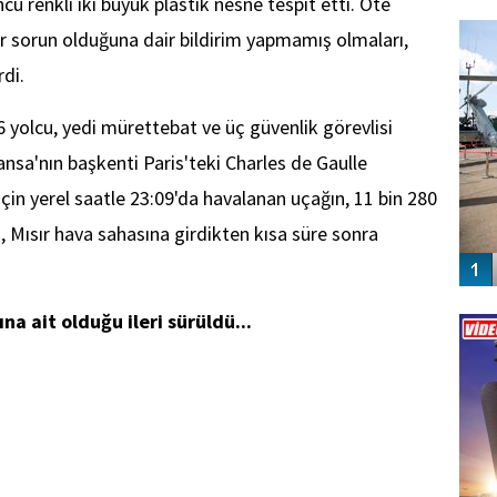
u renkli iki büyük plastik nesne tespit etti. Öte
FO
SİNG
ir sorun olduğuna dair bildirim yapmamış olmaları,
rdi.
 yolcu, yedi mürettebat ve üç güvenlik görevlisi
nsa'nın başkenti Paris'teki Charles de Gaulle
çin yerel saatle 23:09'da havalanan uçağın, 11 bin 280
, Mısır hava sahasına girdikten kısa süre sonra
Vİ
na ait olduğu ileri sürüldü...
ENGEL