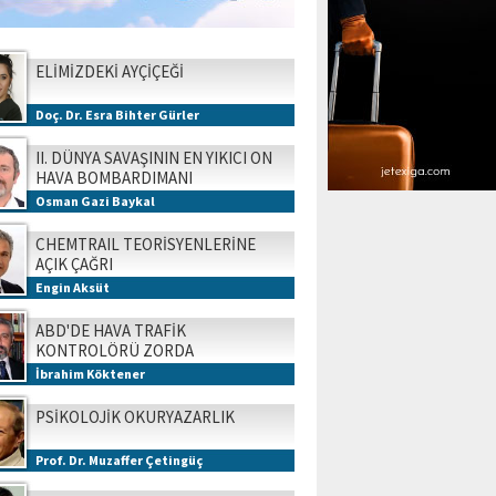
ELİMİZDEKİ AYÇİÇEĞİ
Doç. Dr. Esra Bihter Gürler
II. DÜNYA SAVAŞININ EN YIKICI ON
HAVA BOMBARDIMANI
Osman Gazi Baykal
CHEMTRAIL TEORİSYENLERİNE
AÇIK ÇAĞRI
Engin Aksüt
ABD'DE HAVA TRAFİK
KONTROLÖRÜ ZORDA
İbrahim Köktener
PSİKOLOJİK OKURYAZARLIK
Prof. Dr. Muzaffer Çetingüç