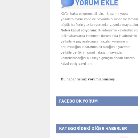
Küfür, hakaret içeren; dil, din, ırk ayrımı yapan;
yasalara aykırı ifade ve beyanda bulunan ve tamam
büyük harflerle yazılan yorumlar yayınlanmayacaktı
Neleri kabul ediyorum:
IP adresimin kaydedileceği
adli makamlarca istenmesi durumunda ip adresimin
yetkililerle paylaşılacağını, yazılan yorumların
sorumluluğunun tarafıma ait olduğunu, yazımın,
yetkililerce, fikrim sorulmaksızın yayından
kaldırılabileceğini bu siteye girdiğim andan itibaren
kabul etmiş sayılırım.
Bu haber henüz yorumlanmamış...
FACEBOOK YORUM
KATEGORİDEKİ DİĞER HABERLER