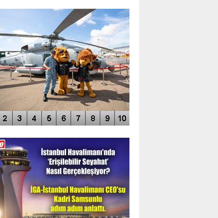
TO GALERİ
APUR AIRSHOW-2020
DEO GALERİ
LERİN AŞILDIĞI HAVALİMANI