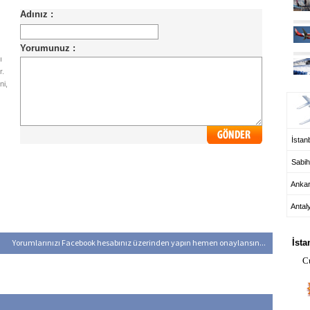
ı
r.
UÇ
ni,
İstanb
Sabih
Anka
Antal
HA
Yorumlarınızı Facebook hesabınız üzerinden yapın hemen onaylansın...
İsta
C