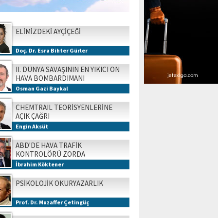
ELİMİZDEKİ AYÇİÇEĞİ
Doç. Dr. Esra Bihter Gürler
II. DÜNYA SAVAŞININ EN YIKICI ON
HAVA BOMBARDIMANI
Osman Gazi Baykal
CHEMTRAIL TEORİSYENLERİNE
AÇIK ÇAĞRI
Engin Aksüt
ABD'DE HAVA TRAFİK
KONTROLÖRÜ ZORDA
İbrahim Köktener
PSİKOLOJİK OKURYAZARLIK
Prof. Dr. Muzaffer Çetingüç