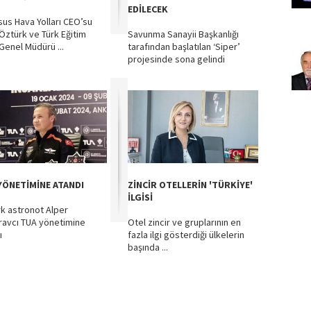
EDİLECEK
us Hava Yolları CEO’su
 Öztürk ve Türk Eğitim
Savunma Sanayii Başkanlığı
 Genel Müdürü ...
tarafından başlatılan ‘Siper’
projesinde sona gelindi
YÖNETİMİNE ATANDI
ZİNCİR OTELLERİN 'TÜRKİYE'
İLGİSİ
ürk astronot Alper
avcı TUA yönetimine
Otel zincir ve gruplarının en
ı
fazla ilgi gösterdiği ülkelerin
başında ...