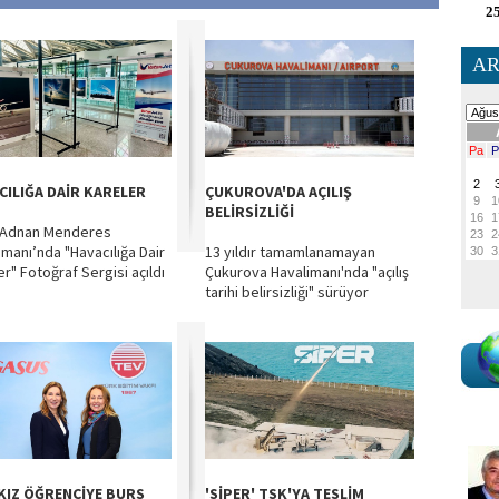
25
AR
CILIĞA DAİR KARELER
ÇUKUROVA'DA AÇILIŞ
BELİRSİZLİĞİ
 Adnan Menderes
imanı’nda "Havacılığa Dair
13 yıldır tamamlanamayan
er" Fotoğraf Sergisi açıldı
Çukurova Havalimanı'nda "açılış
tarihi belirsizliği" sürüyor
 KIZ ÖĞRENCİYE BURS
'SİPER' TSK'YA TESLİM