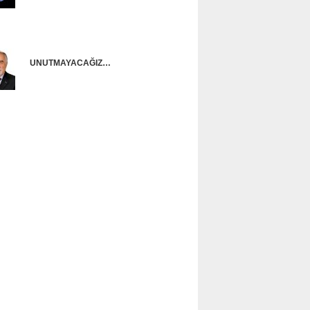
Onur Güntürkün
UNUTMAYACAĞIZ…
Ünal Başusta