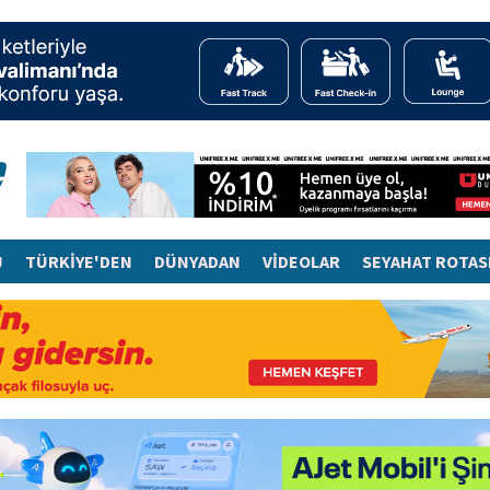
J
TÜRKİYE'DEN
DÜNYADAN
VİDEOLAR
SEYAHAT ROTAS