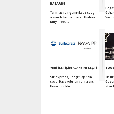
BAŞARISI
Pegas
Yarım asırdır gümrüksüz satış
Güliz
alanında hizmet veren Unifree
Vakfı
Duty Free, ...
YENİ İLETİŞİM AJANSINI SEÇTİ
TUA 
Sunexpress, iletişim ajansını
İlk T
seçti. Havayolunun yeni ajansı
Gezer
Nova PR oldu
atand