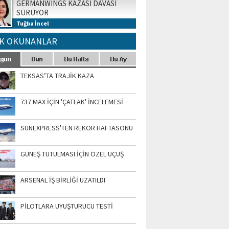
GERMANWINGS KAZASI DAVASI
SÜRÜYOR
Tuğba İncel
K OKUNANLAR
TEKSAS’TA TRAJİK KAZA
737 MAX İÇİN 'ÇATLAK' İNCELEMESİ
SUNEXPRESS'TEN REKOR HAFTASONU
GÜNEŞ TUTULMASI İÇİN ÖZEL UÇUŞ
ARSENAL İŞ BİRLİĞİ UZATILDI
PİLOTLARA UYUŞTURUCU TESTİ