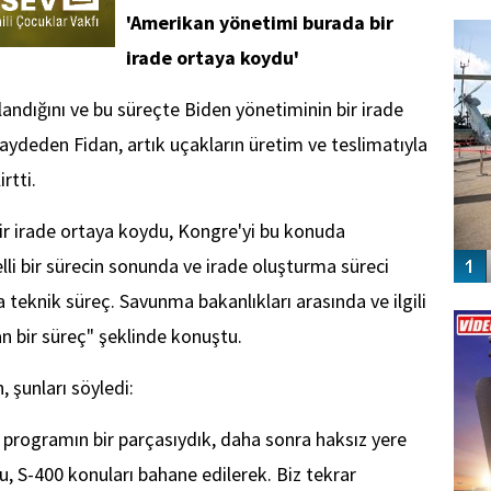
FO
'Amerikan yönetimi burada bir
SİNG
irade ortaya koydu'
mlandığını ve bu süreçte Biden yönetiminin bir irade
kaydeden Fidan, artık uçakların üretim ve teslimatıyla
irtti.
ir irade ortaya koydu, Kongre'yi bu konuda
elli bir sürecin sonunda ve irade oluşturma süreci
Vİ
teknik süreç. Savunma bakanlıkları arasında ve ilgili
ENGEL
n bir süreç" şeklinde konuştu.
 şunları söyledi:
 programın bir parçasıydık, daha sonra haksız yere
, S-400 konuları bahane edilerek. Biz tekrar