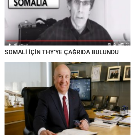
SOMALİ İÇİN THY'YE ÇAĞRIDA BULUNDU