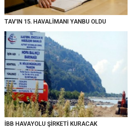
TAV'IN 15. HAVALİMANI YANBU OLDU
İBB HAVAYOLU ŞİRKETİ KURACAK