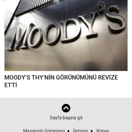
MOODY'S THY'NİN GÖRÜNÜMÜNÜ REVİZE
ETTİ
Sayfa başına git
Masaüstü Görünümü
♦
İletişim
♦
Künye