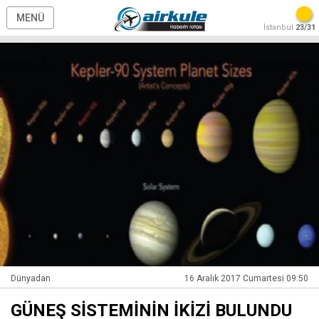
MENÜ
İstanbul
23/31
Dünyadan
16 Aralık 2017 Cumartesi 09:50
GÜNEŞ SİSTEMİNİN İKİZİ BULUNDU