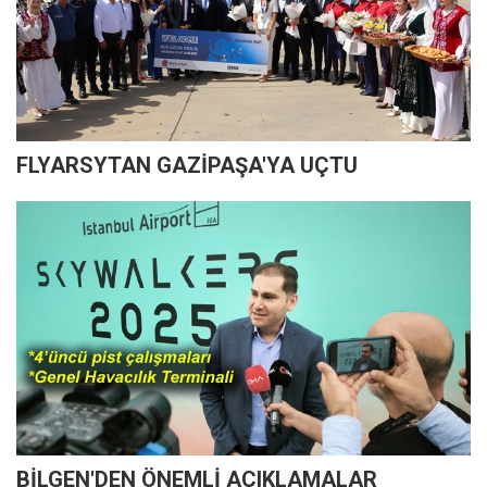
FLYARSYTAN GAZİPAŞA'YA UÇTU
BİLGEN'DEN ÖNEMLİ AÇIKLAMALAR