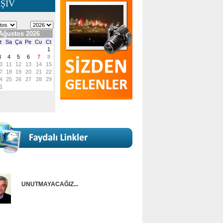
ŞİV
UNUTMAYACAĞIZ...
Onur Güntürkün