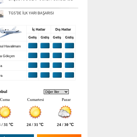
TGS'DE İLK YARI BAŞARISI
UŞ BİLGİLERİ
İç Hatlar
Dış Hatlar
Geliş
Gidiş
Geliş
Gidiş
ul Havalimanı
a Gökçen
ra
ya
VA DURUMU
nbul
Cuma
Cumartesi
Pazar
 / 31
°C
24 / 31
°C
24 / 30
°C