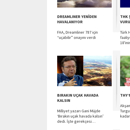
DREAMLINER YENİDEN
THK 
HAVALANIYOR
VUR
FAA, Dreamliner 787 için
Türk 
“uçabilir” onayını verdi
faali
18'ini
BIRAKIN UÇAK HAVADA
THY’
KALSIN
Akşam
Milliyet yazarı Gani Müjde
Turgu
‘Bırakın uçak havada kalsın’
kadar
dedi. İşte gerekçesi…