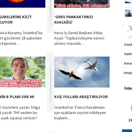
ŞUBELERİNE KİLİT
‘GREV PANKARTIMIZI
UÇ
ULUYOR
ASACAĞIZ’
Hava Kurumu, İstanbul'da
Hava-İş Genel Başkanı Atilay
yet gösteren 28 şubeden
Ayçin “Toplusözleşme süreci
n kapısına ...
umarız masada ...
İstanb
Sabih
Anka
Antal
HA
İsta
NİN B PLANI VAR MI
KUŞ YOLLARI ARAŞTIRILIYOR
 Gazetesi yazarı Tolga
İstanbul'un 3'üncü havalimanı
t yazdı: THY neden bu
için uçakların seyrini etkileyen
 uçak siparişi veriyor?
kuşların ...
24