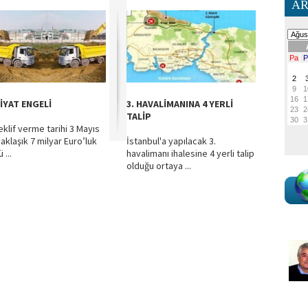
AR
İYAT ENGELİ
3. HAVALİMANINA 4 YERLİ
TALİP
eklif verme tarihi 3 Mayıs
aklaşık 7 milyar Euro’luk
İstanbul'a yapılacak 3.
 ...
havalimanı ihalesine 4 yerli talip
olduğu ortaya ...