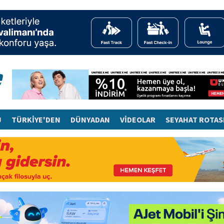
J
TÜRKİYE'DEN
DÜNYADAN
VİDEOLAR
SEYAHAT ROTAS