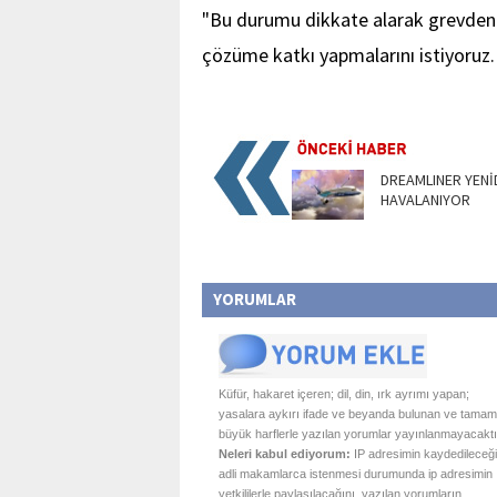
"Bu durumu dikkate alarak grevden 
çözüme katkı yapmalarını istiyoruz. 
DREAMLINER YENİ
HAVALANIYOR
YORUMLAR
Küfür, hakaret içeren; dil, din, ırk ayrımı yapan;
yasalara aykırı ifade ve beyanda bulunan ve tamam
büyük harflerle yazılan yorumlar yayınlanmayacaktı
Neleri kabul ediyorum:
IP adresimin kaydedileceği
adli makamlarca istenmesi durumunda ip adresimin
yetkililerle paylaşılacağını, yazılan yorumların