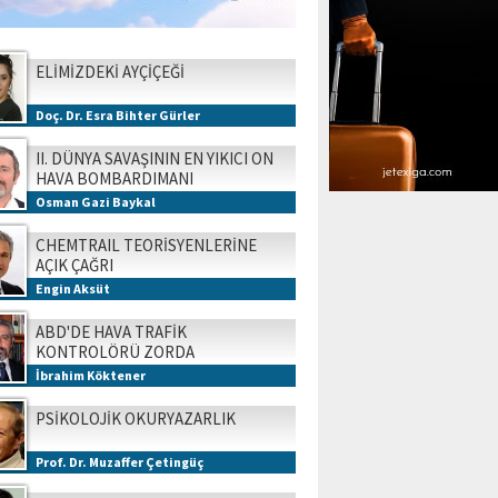
ELİMİZDEKİ AYÇİÇEĞİ
Doç. Dr. Esra Bihter Gürler
II. DÜNYA SAVAŞININ EN YIKICI ON
HAVA BOMBARDIMANI
Osman Gazi Baykal
CHEMTRAIL TEORİSYENLERİNE
AÇIK ÇAĞRI
Engin Aksüt
ABD'DE HAVA TRAFİK
KONTROLÖRÜ ZORDA
İbrahim Köktener
PSİKOLOJİK OKURYAZARLIK
Prof. Dr. Muzaffer Çetingüç