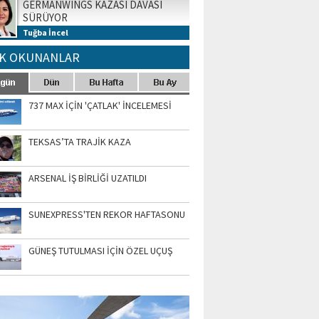
GERMANWINGS KAZASI DAVASI
SÜRÜYOR
Tuğba İncel
K OKUNANLAR
737 MAX İÇİN 'ÇATLAK' İNCELEMESİ
TEKSAS’TA TRAJİK KAZA
ARSENAL İŞ BİRLİĞİ UZATILDI
SUNEXPRESS'TEN REKOR HAFTASONU
GÜNEŞ TUTULMASI İÇİN ÖZEL UÇUŞ
TO GALERİ
APUR AIRSHOW-2020