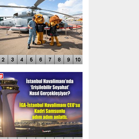
DEO GALERİ
LERİN AŞILDIĞI HAVALİMANI