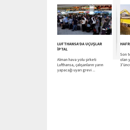
LUFTHANSA’DA UÇUŞLAR
HAFR
İPTAL
Son t
Alman hava yolu şirketi
olan y
Lufthansa, çalışanların yarın
3’üncü
yapacağı uyarı grevi ...