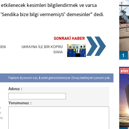
etkilenecek kesimleri bilgilendirmek ve varsa
'Sendika bize bilgi vermemişti' demesinler" dedi.
DEN
UKRAYNA İLE BİR KÖPRÜ
DAHA
Vİ
ENGEL
Toplam
1
yorum var,
1
adet görüntüleniyor. Onay bekleyen yorum yok.
ı
r.
ni,