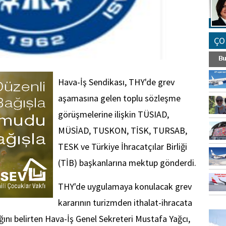
ÇO
Hava-İş Sendikası, THY'de grev
aşamasına gelen toplu sözleşme
görüşmelerine ilişkin TÜSIAD,
MÜSİAD, TUSKON, TİSK, TURSAB,
TESK ve Türkiye İhracatçılar Birliği
(TİB) başkanlarına mektup gönderdi.
THY'de uygulamaya konulacak grev
kararının turizmden ithalat-ihracata
FO
SİNG
ağını belirten Hava-İş Genel Sekreteri Mustafa Yağcı,