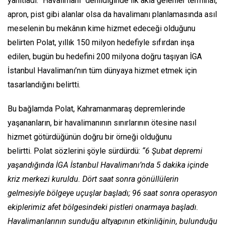
yanıtladı. "Havalimanı" denildiğinde ilk akla gelenler terminal,
apron, pist gibi alanlar olsa da havalimanı planlamasında asıl
meselenin bu mekânın kime hizmet edeceği olduğunu
belirten Polat, yıllık 150 milyon hedefiyle sıfırdan inşa
edilen, bugün bu hedefini 200 milyona doğru taşıyan İGA
İstanbul Havalimanı’nın tüm dünyaya hizmet etmek için
tasarlandığını belirtti.
Bu bağlamda Polat, Kahramanmaraş depremlerinde
yaşananların, bir havalimanının sınırlarının ötesine nasıl
hizmet götürdüğünün doğru bir örneği olduğunu
belirtti. Polat sözlerini şöyle sürdürdü:
“6 Şubat depremi
yaşandığında İGA İstanbul Havalimanı’nda 5 dakika içinde
kriz merkezi kuruldu. Dört saat sonra gönüllülerin
gelmesiyle bölgeye uçuşlar başladı; 96 saat sonra operasyon
ekiplerimiz afet bölgesindeki pistleri onarmaya başladı.
Havalimanlarının sunduğu altyapının etkinliğinin, bulunduğu