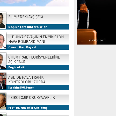
ELİMİZDEKİ AYÇİÇEĞİ
Doç. Dr. Esra Bihter Gürler
II. DÜNYA SAVAŞININ EN YIKICI ON
HAVA BOMBARDIMANI
Osman Gazi Baykal
CHEMTRAIL TEORİSYENLERİNE
AÇIK ÇAĞRI
Engin Aksüt
ABD'DE HAVA TRAFİK
KONTROLÖRÜ ZORDA
İbrahim Köktener
PSİKOLOJİK OKURYAZARLIK
Prof. Dr. Muzaffer Çetingüç