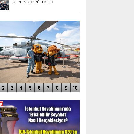
‘ÜCRETSİZ İZİN’ TEKLİFİ
TO GALERİ
APUR AIRSHOW-2020
DEO GALERİ
LERİN AŞILDIĞI HAVALİMANI