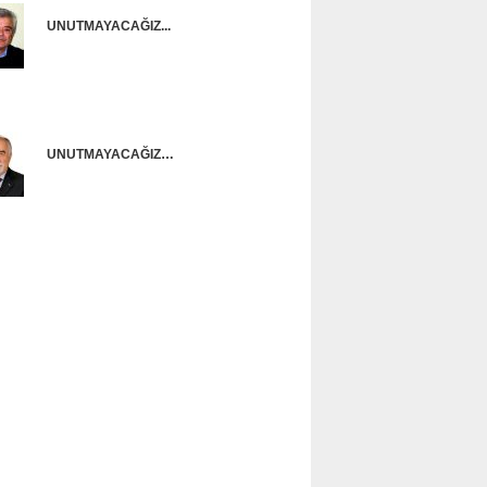
UNUTMAYACAĞIZ...
Onur Güntürkün
UNUTMAYACAĞIZ…
Ünal Başusta