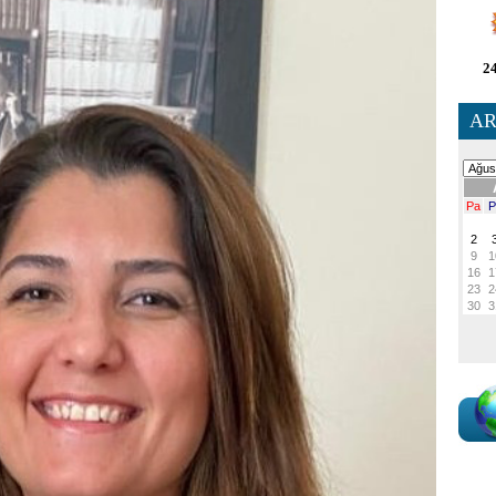
24
AR