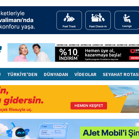
J
TÜRKİYE'DEN
DÜNYADAN
VİDEOLAR
SEYAHAT ROTAS