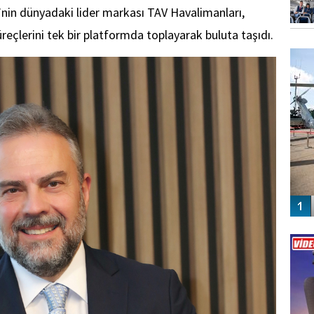
’nin dünyadaki lider markası TAV Havalimanları,
süreçlerini tek bir platformda toplayarak buluta taşıdı.
FO
SİNG
Vİ
ENGEL