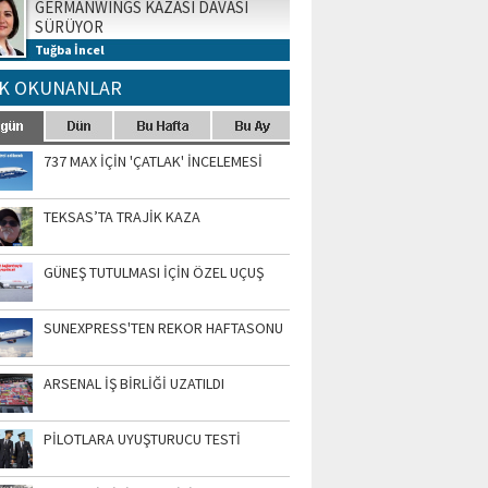
GERMANWINGS KAZASI DAVASI
SÜRÜYOR
Tuğba İncel
K OKUNANLAR
737 MAX İÇİN 'ÇATLAK' İNCELEMESİ
TEKSAS’TA TRAJİK KAZA
GÜNEŞ TUTULMASI İÇİN ÖZEL UÇUŞ
SUNEXPRESS'TEN REKOR HAFTASONU
ARSENAL İŞ BİRLİĞİ UZATILDI
PİLOTLARA UYUŞTURUCU TESTİ