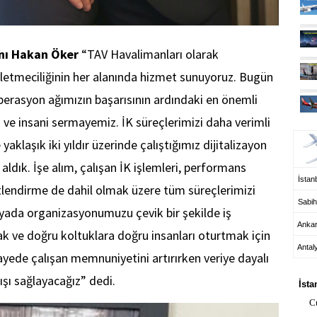
nı Hakan Öker
“TAV Havalimanları olarak
 işletmeciliğinin her alanında hizmet sunuyoruz. Bugün
erasyon ağımızın başarısının ardındaki en önemli
 ve insani sermayemiz. İK süreçlerimizi daha verimli
UÇ
aklaşık iki yıldır üzerinde çalıştığımız dijitalizayon
aldık. İşe alım, çalışan İK işlemleri, performans
İstanb
tlendirme de dahil olmak üzere tüm süreçlerimizi
Sabih
ünyada organizasyonumuzu çevik bir şekilde iş
Anka
ak ve doğru koltuklara doğru insanları oturtmak için
Antal
yede çalışan memnuniyetini artırırken veriye dayalı
HA
tışı sağlayacağız” dedi.
İsta
C