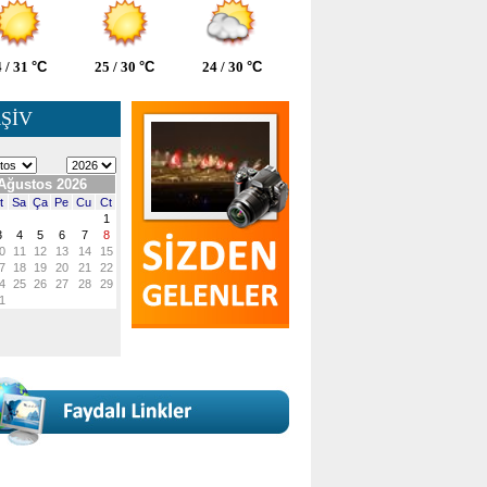
 / 31
°C
25 / 30
°C
24 / 30
°C
ŞİV