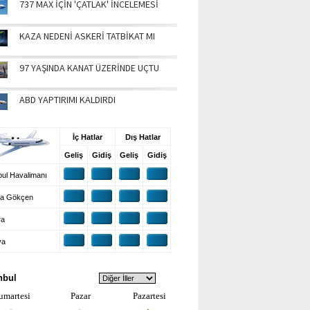
737 MAX İÇİN 'ÇATLAK' İNCELEMESİ
KAZA NEDENİ ASKERİ TATBİKAT MI
97 YAŞINDA KANAT ÜZERİNDE UÇTU
ABD YAPTIRIMI KALDIRDI
UŞ BİLGİLERİ
İç Hatlar
Dış Hatlar
Geliş
Gidiş
Geliş
Gidiş
ul Havalimanı
a Gökçen
ra
ya
VA DURUMU
nbul
umartesi
Pazar
Pazartesi