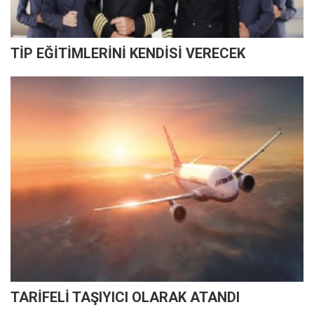
TİP EĞİTİMLERİNİ KENDİSİ VERECEK
TARİFELİ TAŞIYICI OLARAK ATANDI