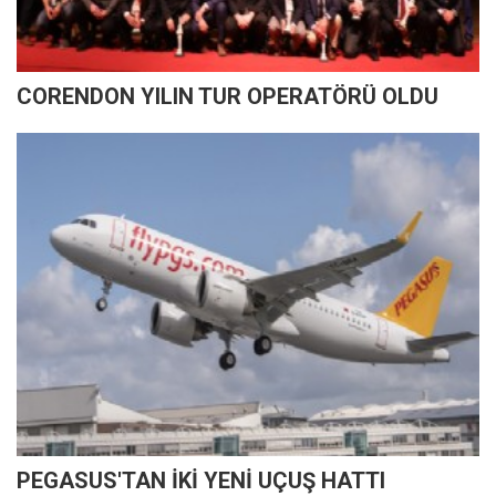
CORENDON YILIN TUR OPERATÖRÜ OLDU
PEGASUS'TAN İKİ YENİ UÇUŞ HATTI