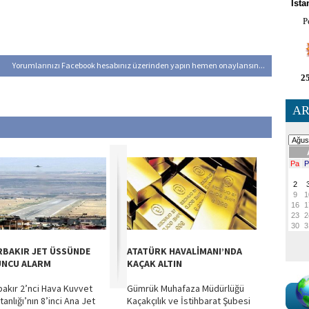
İsta
P
Yorumlarınızı Facebook hesabınız üzerinden yapın hemen onaylansın...
25
AR
RBAKIR JET ÜSSÜNDE
ATATÜRK HAVALİMANI’NDA
NCU ALARM
KAÇAK ALTIN
bakır 2’nci Hava Kuvvet
Gümrük Muhafaza Müdürlüğü
anlığı’nın 8’inci Ana Jet
Kaçakçılık ve İstihbarat Şubesi