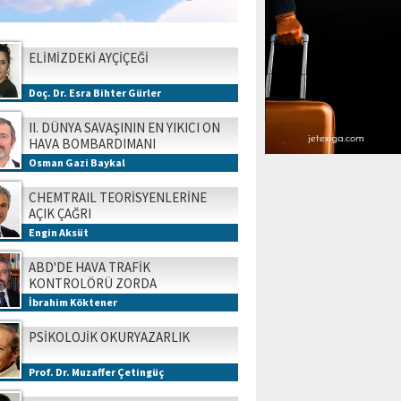
ELİMİZDEKİ AYÇİÇEĞİ
Doç. Dr. Esra Bihter Gürler
II. DÜNYA SAVAŞININ EN YIKICI ON
HAVA BOMBARDIMANI
Osman Gazi Baykal
CHEMTRAIL TEORİSYENLERİNE
AÇIK ÇAĞRI
Engin Aksüt
ABD'DE HAVA TRAFİK
KONTROLÖRÜ ZORDA
İbrahim Köktener
PSİKOLOJİK OKURYAZARLIK
Prof. Dr. Muzaffer Çetingüç