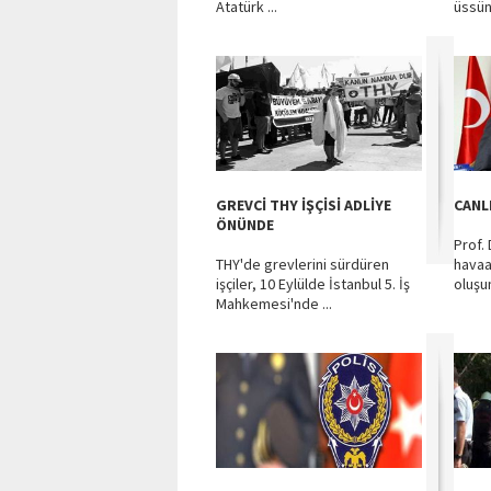
Atatürk ...
üssün
GREVCİ THY İŞÇİSİ ADLİYE
CANL
ÖNÜNDE
Prof. 
THY'de grevlerini sürdüren
havaa
işçiler, 10 Eylülde İstanbul 5. İş
oluşum
Mahkemesi'nde ...