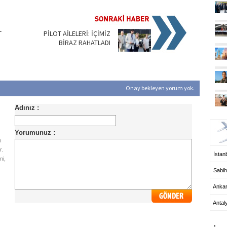
T
PİLOT AİLELERİ: İÇİMİZ
BİRAZ RAHATLADI
Onay bekleyen yorum yok.
UÇ
ı
r.
İstanb
ni,
Sabih
Anka
Antal
HA