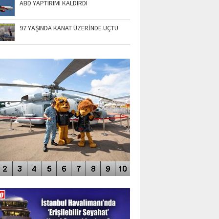
ABD YAPTIRIMI KALDIRDI
97 YAŞINDA KANAT ÜZERİNDE UÇTU
TO GALERİ
APUR AIRSHOW-2020
DEO GALERİ
LERİN AŞILDIĞI HAVALİMANI