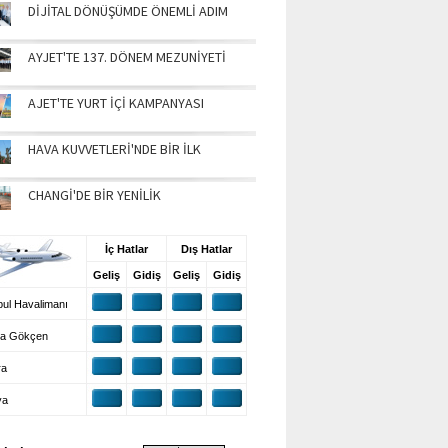
DİJİTAL DÖNÜŞÜMDE ÖNEMLİ ADIM
AYJET'TE 137. DÖNEM MEZUNİYETİ
AJET'TE YURT İÇİ KAMPANYASI
HAVA KUVVETLERİ'NDE BİR İLK
CHANGİ'DE BİR YENİLİK
UŞ BİLGİLERİ
İç Hatlar
Dış Hatlar
Geliş
Gidiş
Geliş
Gidiş
ul Havalimanı
a Gökçen
ra
ya
VA DURUMU