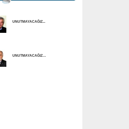
UNUTMAYACAĞIZ...
Onur Güntürkün
UNUTMAYACAĞIZ…
Ünal Başusta