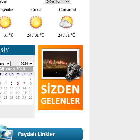
nbul
erşembe
Cuma
Cumartesi
 / 31
°C
24 / 31
°C
24 / 31
°C
ŞİV