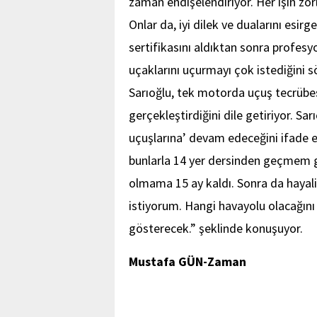
zaman endişelendiriyor. Her işin zor
Onlar da, iyi dilek ve dualarını esir
sertifikasını aldıktan sonra profes
uçaklarını uçurmayı çok istediğini 
Sarıoğlu, tek motorda uçuş tecrübesi
gerçekleştirdiğini dile getiriyor. Sa
uçuşlarına’ devam edeceğini ifade ed
bunlarla 14 yer dersinden geçmem g
olmama 15 ay kaldı. Sonra da haya
istiyorum. Hangi havayolu olacağı
gösterecek.” şeklinde konuşuyor.
Mustafa GÜN-Zaman