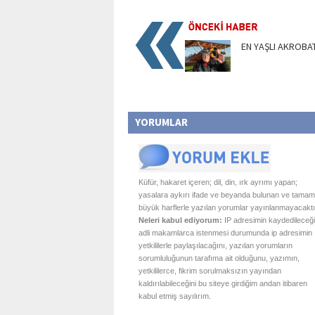
EN YAŞLI AKROBA
YORUMLAR
Küfür, hakaret içeren; dil, din, ırk ayrımı yapan;
yasalara aykırı ifade ve beyanda bulunan ve tamam
büyük harflerle yazılan yorumlar yayınlanmayacaktı
Neleri kabul ediyorum:
IP adresimin kaydedileceği
adli makamlarca istenmesi durumunda ip adresimin
yetkililerle paylaşılacağını, yazılan yorumların
sorumluluğunun tarafıma ait olduğunu, yazımın,
yetkililerce, fikrim sorulmaksızın yayından
kaldırılabileceğini bu siteye girdiğim andan itibaren
kabul etmiş sayılırım.