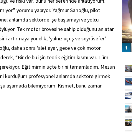
luğu ve riski var. Bunu her seferinde anlatıyorum.
gemiyor.” yorumu yapıyor. Yağmur Sarıoğlu, pilot
yonel anlamda sektörde işe başlamayı ve yolcu
söylüyor. Tek motor brövesine sahip olduğunu anlatan
ni artırmaya yönelik, ‘yalnız uçuş ve seyrüsefer’
rıoğlu, daha sonra ‘alet ayar, gece ve çok motor
GÜ
erek, “Bir de bu işin teorik eğitim kısmı var. Tüm
erekiyor. Eğitimimin üçte birini tamamladım. Mezun
lini kurduğum profesyonel anlamda sektöre girmek
nı şu aşamada bilemiyorum. Kısmet, bunu zaman