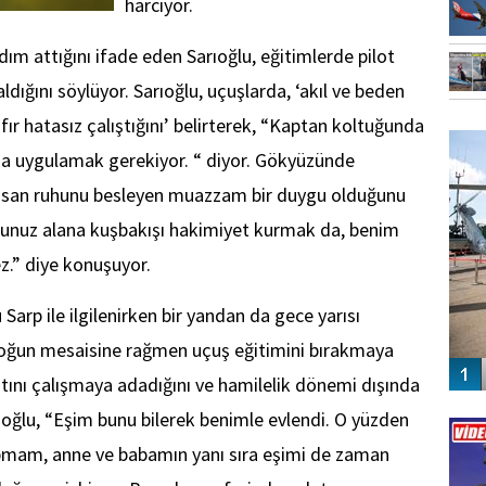
harcıyor.
 adım attığını ifade eden Sarıoğlu, eğitimlerde pilot
ığını söylüyor. Sarıoğlu, uçuşlarda, ‘akıl ve beden
FO
ır hatasız çalıştığını’ belirterek, “Kaptan koltuğunda
SİNG
a uygulamak gerekiyor. “ diyor. Gökyüzünde
 insan ruhunu besleyen muazzam bir duygu olduğunu
uğunuz alana kuşbakışı hakimiyet kurmak da, benim
ez.” diye konuşuyor.
 Sarp ile ilgilenirken bir yandan da gece yarısı
 yoğun mesaisine rağmen uçuş eğitimini bırakmaya
yatını çalışmaya adadığını ve hamilelik dönemi dışında
Vİ
rıoğlu, “Eşim bunu bilerek benimle evlendi. O yüzden
ENGEL
pmam, anne ve babamın yanı sıra eşimi de zaman