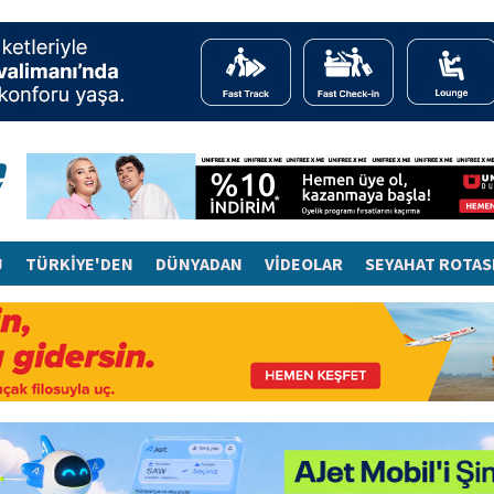
J
TÜRKİYE'DEN
DÜNYADAN
VİDEOLAR
SEYAHAT ROTAS