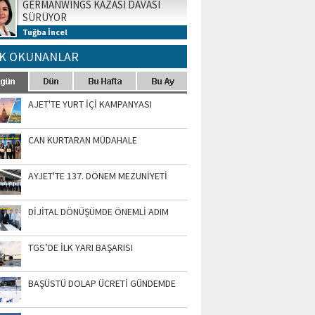
GERMANWINGS KAZASI DAVASI
SÜRÜYOR
Tuğba İncel
K OKUNANLAR
AJET'TE YURT İÇİ KAMPANYASI
CAN KURTARAN MÜDAHALE
AYJET'TE 137. DÖNEM MEZUNİYETİ
DİJİTAL DÖNÜŞÜMDE ÖNEMLİ ADIM
TGS’DE İLK YARI BAŞARISI
BAŞÜSTÜ DOLAP ÜCRETİ GÜNDEMDE