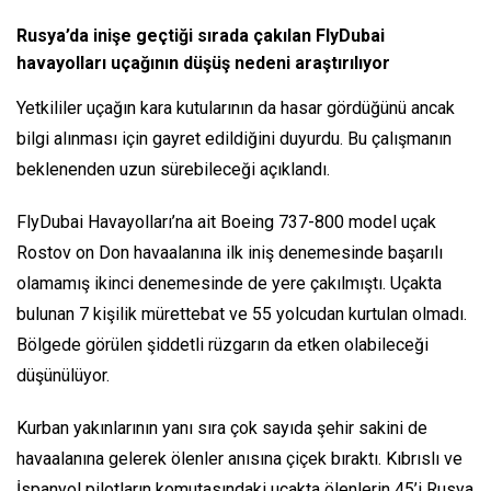
Rusya’da inişe geçtiği sırada çakılan FlyDubai
havayolları uçağının düşüş nedeni araştırılıyor
Yetkililer uçağın kara kutularının da hasar gördüğünü ancak
bilgi alınması için gayret edildiğini duyurdu. Bu çalışmanın
beklenenden uzun sürebileceği açıklandı.
FlyDubai Havayolları’na ait Boeing 737-800 model uçak
Rostov on Don havaalanına ilk iniş denemesinde başarılı
olamamış ikinci denemesinde de yere çakılmıştı. Uçakta
bulunan 7 kişilik mürettebat ve 55 yolcudan kurtulan olmadı.
Bölgede görülen şiddetli rüzgarın da etken olabileceği
düşünülüyor.
Kurban yakınlarının yanı sıra çok sayıda şehir sakini de
havaalanına gelerek ölenler anısına çiçek bıraktı. Kıbrıslı ve
İspanyol pilotların komutasındaki uçakta ölenlerin 45’i Rusya