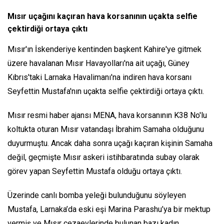
Mısır uçağını kaçıran hava korsanının uçakta selfie
çektirdiği ortaya çıktı
Mısır'ın İskenderiye kentinden başkent Kahire'ye gitmek
üzere havalanan Mısır Havayolları'na ait uçağı, Güney
Kıbrıs'taki Larnaka Havalimanı'na indiren hava korsanı
Seyfettin Mustafa'nın uçakta selfie çektirdiği ortaya çıktı.
Mısır resmi haber ajansı MENA, hava korsanının K38 No'lu
koltukta oturan Mısır vatandaşı İbrahim Samaha olduğunu
duyurmuştu. Ancak daha sonra uçağı kaçıran kişinin Samaha
değil, geçmişte Mısır askeri istihbaratında subay olarak
görev yapan Seyfettin Mustafa olduğu ortaya çıktı.
Üzerinde canlı bomba yeleği bulunduğunu söyleyen
Mustafa, Larnaka’da eski eşi Marina Parashu’ya bir mektup
vermiş ve Mısır cezaevlerinde bulunan bazı kadın